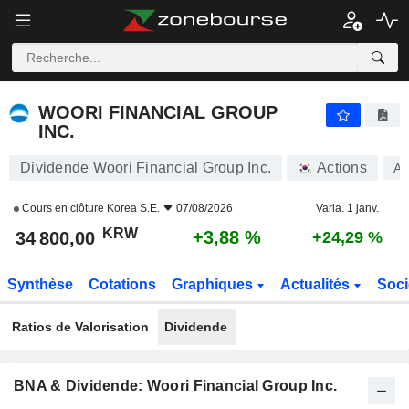
WOORI FINANCIAL GROUP INC.
34 800,00
₩
+3,88 %
WOORI FINANCIAL GROUP
INC.
Dividende Woori Financial Group Inc.
Actions
A3
Cours en clôture
Korea S.E.
07/08/2026
Varia. 1 janv.
KRW
+3,88 %
34 800,00
+24,29 %
Synthèse
Cotations
Graphiques
Actualités
Soci
Ratios de Valorisation
Dividende
BNA & Dividende: Woori Financial Group Inc.