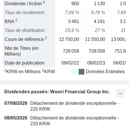
2
Dividende / Action
900
1 130
1 00
Taux de rendement
7,09 %
9,78 %
7,69 
2
BNA
3 481
4 191
3 23
Taux de distribution
25,9 %
27 %
31 
2
Cours de référence
12 700,00
11 550,00
13 000,0
Nbr de Titres (en
728 058
728 058
751 89
Milliers)
Date de publication
09/02/22
08/02/23
06/02/2
1
2
KRW en Millions
KRW
Données Estimées
Dividendes passés: Woori Financial Group Inc.
07/08/2026
Détachement de dividende exceptionnelle -
220 KRW
08/05/2026
Détachement de dividende exceptionnelle -
220 KRW