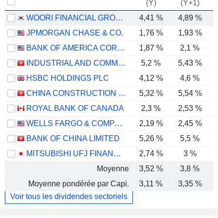
(Y)
(Y+1)
WOORI FINANCIAL GROUP INC.
4,41 %
4,89 %
JPMORGAN CHASE & CO.
1,76 %
1,93 %
BANK OF AMERICA CORPORATION
1,87 %
2,1 %
INDUSTRIAL AND COMMERCIAL BANK OF CHINA LIMITED
5,2 %
5,43 %
HSBC HOLDINGS PLC
4,12 %
4,6 %
CHINA CONSTRUCTION BANK CORPORATION
5,32 %
5,54 %
ROYAL BANK OF CANADA
2,3 %
2,53 %
WELLS FARGO & COMPANY
2,19 %
2,45 %
BANK OF CHINA LIMITED
5,26 %
5,5 %
MITSUBISHI UFJ FINANCIAL GROUP, INC.
2,74 %
3 %
Moyenne
3,52 %
3,8 %
Moyenne pondérée par Capi.
3,11 %
3,35 %
Voir tous les dividendes sectoriels