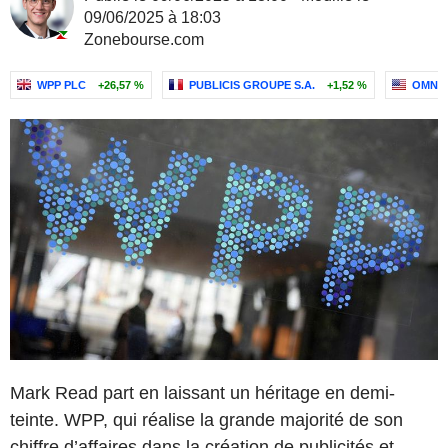
09/06/2025 à 18:03
Zonebourse.com
WPP PLC
+26,57 %
PUBLICIS GROUPE S.A.
+1,52 %
OMNIC
Mark Read part en laissant un héritage en demi-
teinte. WPP, qui réalise la grande majorité de son
chiffre d’affaires dans la création de publicités et