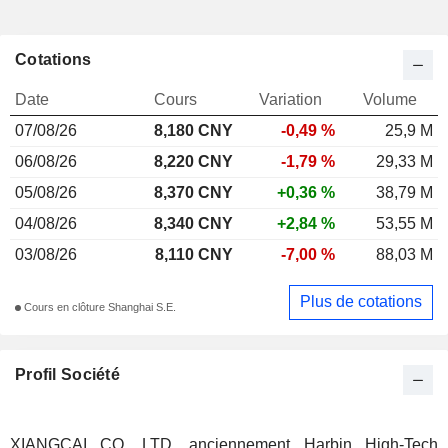
Cotations
Date
Cours
Variation
Volume
07/08/26
8,180 CNY
-0,49 %
25,9 M
06/08/26
8,220 CNY
-1,79 %
29,33 M
05/08/26
8,370 CNY
+0,36 %
38,79 M
04/08/26
8,340 CNY
+2,84 %
53,55 M
03/08/26
8,110 CNY
-7,00 %
88,03 M
Plus de cotations
Cours en clôture Shanghai S.E.
Profil Société
XIANGCAI CO. LTD, anciennement Harbin High-Tech