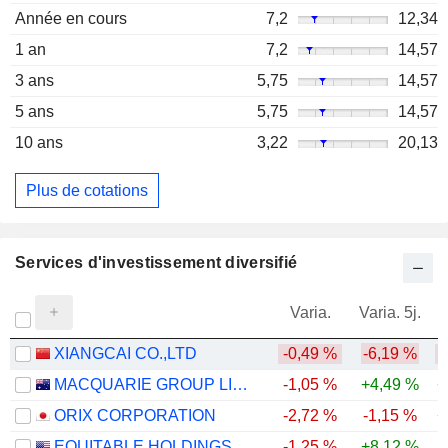
Année en cours
7,2
12,34
1 an
7,2
14,57
3 ans
5,75
14,57
5 ans
5,75
14,57
10 ans
3,22
20,13
Plus de cotations
Services d'investissement diversifié
Varia.
Varia. 5j.
XIANGCAI CO.,LTD
-0,49 %
-6,19 %
-
MACQUARIE GROUP LIMITED
-1,05 %
+4,49 %
+
ORIX CORPORATION
-2,72 %
-1,15 %
+
EQUITABLE HOLDINGS, INC.
-1,25 %
+8,12 %