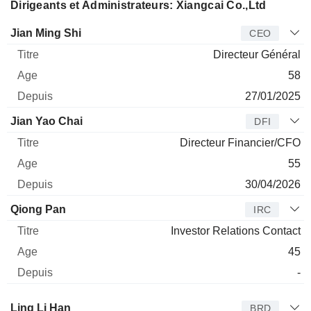
Dirigeants et Administrateurs: Xiangcai Co.,Ltd
Dirigeant
Titre
Age
Depuis
Jian Ming Shi
CEO
Directeur Général
58
27/01/2025
Jian Yao Chai
DFI
Directeur Financier/CFO
55
30/04/2026
Qiong Pan
IRC
Investor Relations Contact
45
-
Administrateur
Titre
Age
Depuis
Ling Li Han
BRD