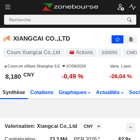
XIANGCAI CO.,LTD
8,180
¥
-0,49 %
XIANGCAI CO.,LTD
Cours Xiangcai Co.,Ltd
Actions
600095
CNE0
Cours en clôture
Shanghai S.E.
07/08/2026
Varia. 1 janv.
CNY
-0,49 %
8,180
-26,04 %
Synthèse
Cotations
Graphiques
Actualités
Soci
Valorisation: Xiangcai Co.,Ltd
Capitalisation
23,3 Md
PER 2026 *
62,9x
P