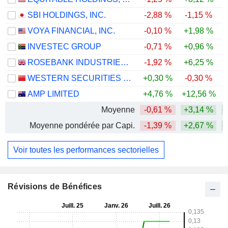
SBI HOLDINGS, INC.
-2,88 %
-1,15 %
VOYA FINANCIAL, INC.
-0,10 %
+1,98 %
+
INVESTEC GROUP
-0,71 %
+0,96 %
+
ROSEBANK INDUSTRIES PLC
-1,92 %
+6,25 %
WESTERN SECURITIES CO.,LTD.
+0,30 %
-0,30 %
-
AMP LIMITED
+4,76 %
+12,56 %
+
Moyenne
-0,61 %
+3,14 %
+
Moyenne pondérée par Capi.
-1,39 %
+2,67 %
+
Voir toutes les performances sectorielles
Révisions de Bénéfices