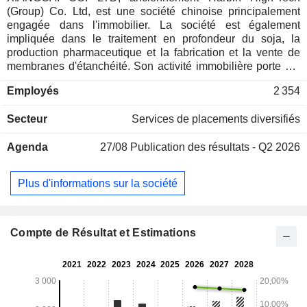
(Group) Co. Ltd, est une société chinoise principalement
engagée dans l'immobilier. La société est également
impliquée dans le traitement en profondeur du soja, la
production pharmaceutique et la fabrication et la vente de
membranes d'étanchéité. Son activité immobilière porte sur
le développement de biens immobiliers résidentiels et
Employés
2 354
industriels, ainsi que sur la gestion de propriétés. Son
activité de transformation profonde du soja fournit de l'isolat
Secteur
Services de placements diversifiés
de protéine de soja, de la protéine tissulaire de soja et des
aliments nutritifs à base de soja. Son activité
Agenda
27/08
Publication des résultats - Q2 2026
pharmaceutique est principalement axée sur la production et
la commercialisation de comprimés entérosolubles de
thymopeptide et d'autres médicaments pour le traitement du
Plus d'informations sur la société
système immunitaire. Son activité de bobines étanches est
engagée dans la fabrication et la vente de bobines de fibres
de polyéthylène et de polypropylène, de bobines porteuses
et de profilés d'articulation.
Compte de Résultat et Estimations