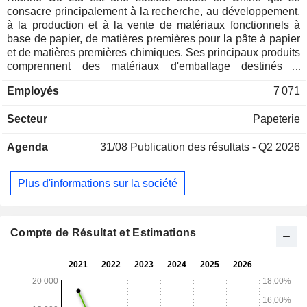
consacre principalement à la recherche, au développement,
à la production et à la vente de matériaux fonctionnels à
base de papier, de matières premières pour la pâte à papier
et de matières premières chimiques. Ses principaux produits
comprennent des matériaux d'emballage destinés à
l'alimentation et au secteur médical, des produits destinés à
Employés
7 071
l'industrie du tabac, des matériaux de décoration intérieure,
des supports de communication d'entreprise ainsi que des
Secteur
Papeterie
produits destinés à l'édition et à l'imprimerie, du papier pour
l'industrie et l'électricité, ainsi que des produits de
Agenda
31/08
Publication des résultats - Q2 2026
consommation courante. La société opère principalement
sur les marchés nationaux et internationaux.
Plus d'informations sur la société
Compte de Résultat et Estimations