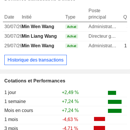
Poste
Date
Initié
Type
principal
Qua
30/07/26
Min Wen Wang
Administrateur
3
Achat
30/07/26
Min Liang Wang
Directeur general
Achat
29/07/26
Min Wen Wang
Administrateur
13
Achat
Historique des transactions
Cotations et Performances
1 jour
+2,49 %
1 semaine
+7,24 %
Mois en cours
+7,24 %
1 mois
-4,63 %
3 mois
-4,71 %