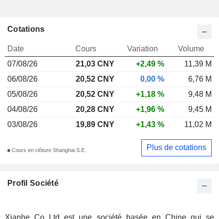
Cotations
Date
Cours
Variation
Volume
07/08/26
21,03 CNY
+2,49 %
11,39 M
06/08/26
20,52 CNY
0,00 %
6,76 M
05/08/26
20,52 CNY
+1,18 %
9,48 M
04/08/26
20,28 CNY
+1,96 %
9,45 M
03/08/26
19,89 CNY
+1,43 %
11,02 M
Plus de cotations
Cours en clôture Shanghai S.E.
Profil Société
Xianhe Co Ltd est une société basée en Chine qui se