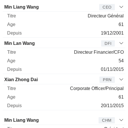
Dirigeant
Titre
Age
Depuis
Min Liang Wang
CEO
Directeur Général
61
19/12/2001
Min Lan Wang
DFI
Directeur Financier/CFO
54
01/11/2015
Xian Zhong Dai
PRN
Corporate Officer/Principal
61
20/11/2015
Administrateur
Titre
Age
Depuis
Min Liang Wang
CHM