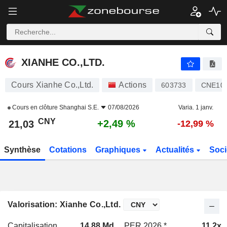
XIANHE CO.,LTD.
21,03
¥
+2,49 %
XIANHE CO.,LTD.
Cours Xianhe Co.,Ltd.
Actions
603733
CNE10
Cours en clôture
Shanghai S.E.
07/08/2026
Varia. 1 janv.
CNY
+2,49 %
21,03
-12,99 %
Synthèse
Cotations
Graphiques
Actualités
Soci
Valorisation: Xianhe Co.,Ltd.
Capitalisation
14,88 Md
PER 2026 *
11,2x