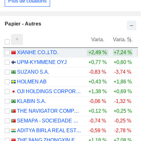
Plus de cotations
Papier - Autres
Varia.
Varia. 5j.
XIANHE CO.,LTD.
+2,49 %
+7,24 %
-
UPM-KYMMENE OYJ
+0,77 %
+0,60 %
SUZANO S.A.
-0,83 %
-3,74 %
-
HOLMEN AB
+0,43 %
+1,86 %
-
OJI HOLDINGS CORPORATION
+1,38 %
+0,69 %
+
KLABIN S.A.
-0,06 %
-1,32 %
THE NAVIGATOR COMPANY, S.A.
+0,12 %
+0,25 %
SEMAPA - SOCIEDADE DE INVESTIMENTO E GESTÃO, SGPS, S.A.
-0,74 %
-0,25 %
ADITYA BIRLA REAL ESTATE LIMITED
-0,59 %
-2,78 %
-
ZHEJIANG ZHONGXIN ENVIRONMENTAL PROTECTION TECHNOLOGY GROUP CO., LTD.
+1,18 %
+7,08 %