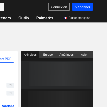
Connexion
S'abonner
eeners
Outils
Palmarès
Édition française
Indices
Europe
Amériques
Asie
ort PDF
CI
CI
Agenda
Secteur