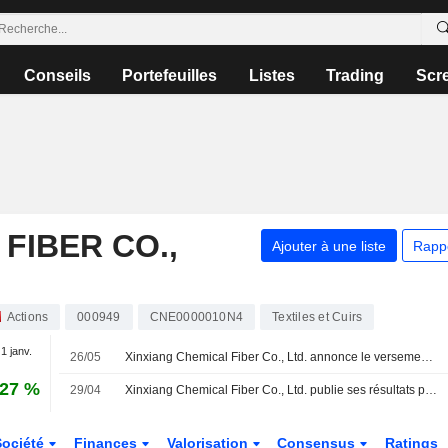
Conseils
Portefeuilles
Listes
Trading
Scr
FIBER CO.,
Ajouter à une liste
Rapp
Actions
000949
CNE0000010N4
Textiles et Cuirs
 1 janv.
26/05
Xinxiang Chemical Fiber Co., Ltd. annonce le versement d'un dividende au titre de l'exercice 2025 pour les actions A, payable le 03 juin 2026
,27 %
29/04
Xinxiang Chemical Fiber Co., Ltd. publie ses résultats pour le premier trimestre clos le 31 mars 2026
Société
Finances
Valorisation
Consensus
Ratings