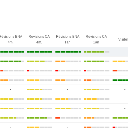
Révisions BNA
Révisions CA
Révisions BNA
Révisions CA
Visibil
4m.
4m.
1an
1an
-
-
-
-
-
-
-
-