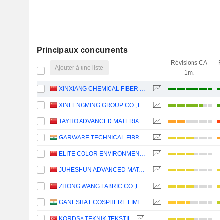
Principaux concurrents
Révisions CA
Ajouter à une liste
1m.
XINXIANG CHEMICAL FIBER CO., LTD.
XINFENGMING GROUP CO., LTD.
TAYHO ADVANCED MATERIALS GROUP CO., LTD.
GARWARE TECHNICAL FIBRES LIMITED
ELITE COLOR ENVIRONMENTAL RESOURCES SCIENCE & TECHNOLOGY CO., LTD.
JUHESHUN ADVANCED MATERIAL CO., LTD.
ZHONG WANG FABRIC CO.,LTD.
GANESHA ECOSPHERE LIMITED
KORDSA TEKNIK TEKSTIL