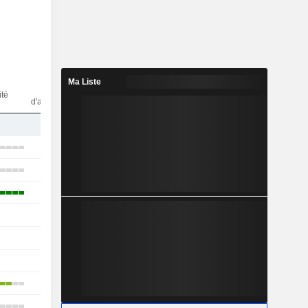
Ma Liste
Nbr
ité
d'analystes
1
4
2
3
-
-
-
3
3