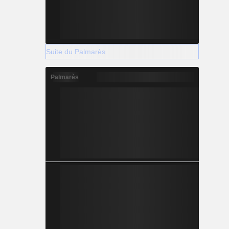
Suite du Palmarès
Palmarès