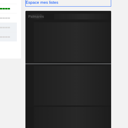
Espace mes listes
2
Palmarès
3
3
3