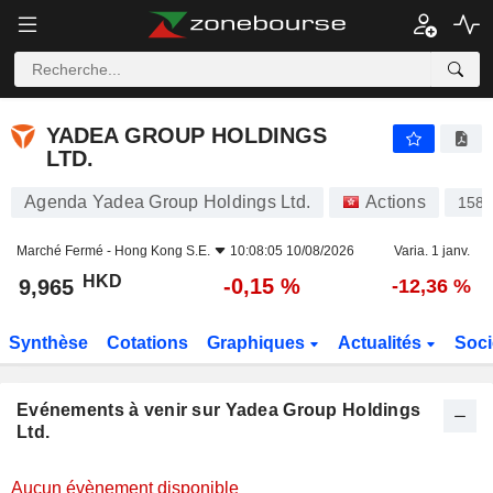
YADEA GROUP HOLDINGS LTD.
YADEA GROUP HOLDINGS
LTD.
Agenda Yadea Group Holdings Ltd.
Actions
158
Marché Fermé -
Hong Kong S.E.
10:08:05 10/08/2026
Varia. 1 janv.
HKD
-0,15 %
9,965
-12,36 %
Synthèse
Cotations
Graphiques
Actualités
Soci
Evénements à venir sur Yadea Group Holdings
Ltd.
Aucun évènement disponible