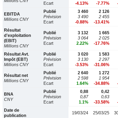
Millions CNY
Ecart
-4.13%
-7.77%
Publié
3 460
2 126
EBITDA
Prévision
3 490
2 455
Millions CNY
Ecart
-0.88%
-13.41%
Résultat
Publié
3 132
1 665
d'exploitation
Prévision
3 064
2 025
(EBIT)
Ecart
2.22%
-17.76%
Millions CNY
Résultat Avt.
Publié
3 020
1 583
Impôt (EBT)
Prévision
3 130
2 297
Millions CNY
Ecart
-3.53%
-31.06%
Publié
2 640
1 272
Résultat net
Prévision
2 598
1 954
Millions CNY
Ecart
1.64%
-34.88%
Publié
0,88
0,42
BNA
Prévision
0,87
0,63
CNY
Ecart
1.1%
-33.58%
Date de
19/03/24
25/03/25
3
publication