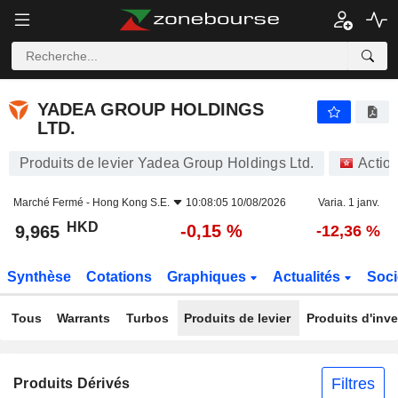
YADEA GROUP HOLDINGS LTD.
9,965
$
-0,15 %
YADEA GROUP HOLDINGS
LTD.
Produits de levier Yadea Group Holdings Ltd.
Actio
Marché Fermé -
Hong Kong S.E.
10:08:05 10/08/2026
Varia. 1 janv.
HKD
-0,15 %
9,965
-12,36 %
Synthèse
Cotations
Graphiques
Actualités
Soci
Tous
Warrants
Turbos
Produits de levier
Produits d'inv
Filtres
Produits Dérivés