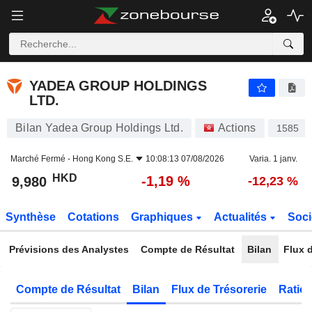
YADEA GROUP HOLDINGS LTD.
9,980
$
-1,19 %
YADEA GROUP HOLDINGS
LTD.
Bilan Yadea Group Holdings Ltd.
Actions
1585
Marché Fermé -
Hong Kong S.E.
10:08:13 07/08/2026
Varia. 1 janv.
HKD
-1,19 %
9,980
-12,23 %
Synthèse
Cotations
Graphiques
Actualités
Soci
Prévisions des Analystes
Compte de Résultat
Bilan
Flux d
Compte de Résultat
Bilan
Flux de Trésorerie
Ratios