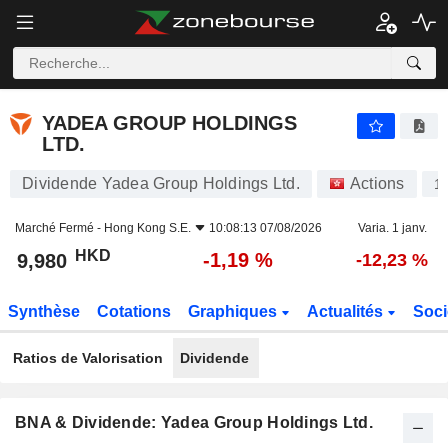
YADEA GROUP HOLDINGS LTD.
9,980
$
-1,19 %
YADEA GROUP HOLDINGS
LTD.
Dividende Yadea Group Holdings Ltd.
Actions
1
Marché Fermé -
Hong Kong S.E.
10:08:13 07/08/2026
Varia. 1 janv.
HKD
-1,19 %
9,980
-12,23 %
Synthèse
Cotations
Graphiques
Actualités
Soci
Ratios de Valorisation
Dividende
BNA & Dividende: Yadea Group Holdings Ltd.