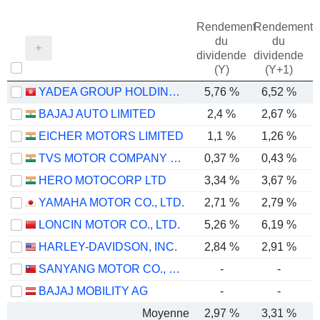
Rendement
Rendement
du
du
dividende
dividende
(Y)
(Y+1)
YADEA GROUP HOLDINGS LTD.
5,76 %
6,52 %
BAJAJ AUTO LIMITED
2,4 %
2,67 %
EICHER MOTORS LIMITED
1,1 %
1,26 %
TVS MOTOR COMPANY LIMITED
0,37 %
0,43 %
HERO MOTOCORP LTD
3,34 %
3,67 %
YAMAHA MOTOR CO., LTD.
2,71 %
2,79 %
LONCIN MOTOR CO., LTD.
5,26 %
6,19 %
HARLEY-DAVIDSON, INC.
2,84 %
2,91 %
SANYANG MOTOR CO., LTD.
-
-
BAJAJ MOBILITY AG
-
-
Moyenne
2,97 %
3,31 %