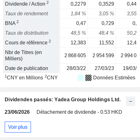
2
Dividende / Action
0,2279
0,3529
0,441
Taux de rendement
1,84 %
3,05 %
3,55 
2
BNA
0,47
0,729
0,8
Taux de distribution
48,5 %
48,4 %
50,2 
2
Cours de référence
12,383
11,552
12,45
Nbr de Titres (en
2 868 605
2 954 599
2 994 07
Milliers)
Date de publication
28/03/22
27/03/23
19/03/2
1
2
CNY en Millions
CNY
Données Estimées
Dividendes passés: Yadea Group Holdings Ltd.
23/06/2026
Détachement de dividende - 0.53 HKD
Voir plus