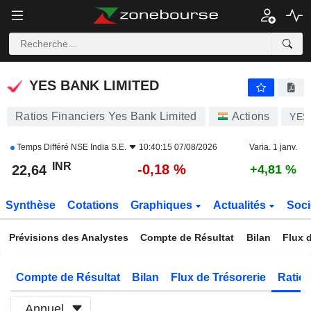
YES BANK LIMITED
22,64
₹
-0,18 %
YES BANK LIMITED
Ratios Financiers Yes Bank Limited
Actions
YES
Temps Différé
NSE India S.E.
10:40:15 07/08/2026
Varia. 1 janv.
INR
-0,18 %
22,64
+4,81 %
Synthèse
Cotations
Graphiques
Actualités
Soci
Prévisions des Analystes
Compte de Résultat
Bilan
Flux d
Compte de Résultat
Bilan
Flux de Trésorerie
Ratios
Annuel