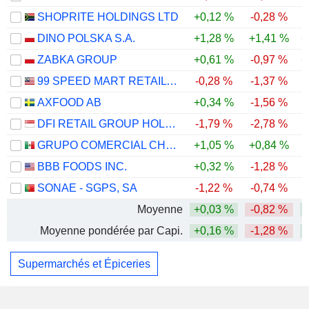
SHOPRITE HOLDINGS LTD
+0,12 %
-0,28 %
DINO POLSKA S.A.
+1,28 %
+1,41 %
+
ZABKA GROUP
+0,61 %
-0,97 %
+
99 SPEED MART RETAIL HOLDINGS
-0,28 %
-1,37 %
AXFOOD AB
+0,34 %
-1,56 %
-
DFI RETAIL GROUP HOLDINGS LIMITED
-1,79 %
-2,78 %
GRUPO COMERCIAL CHEDRAUI, S.A.B. DE C.V.
+1,05 %
+0,84 %
BBB FOODS INC.
+0,32 %
-1,28 %
SONAE - SGPS, SA
-1,22 %
-0,74 %
Moyenne
+0,03 %
-0,82 %
Moyenne pondérée par Capi.
+0,16 %
-1,28 %
Supermarchés et Épiceries