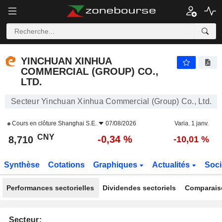
YINCHUAN XINHUA COMMERCIAL (GROUP) CO., LTD.
8,710
¥
-0,34 %
YINCHUAN XINHUA
COMMERCIAL (GROUP) CO.,
LTD.
Secteur Yinchuan Xinhua Commercial (Group) Co., Ltd.
Cours en clôture
Shanghai S.E.
07/08/2026
Varia. 1 janv.
CNY
-0,34 %
8,710
-10,01 %
Synthèse
Cotations
Graphiques
Actualités
Soci
Performances sectorielles
Dividendes sectoriels
Comparais
Secteur: