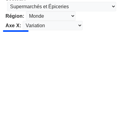
Région:
Axe X: