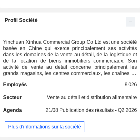
Profil Société
Yinchuan Xinhua Commercial Group Co Ltd est une société
basée en Chine qui exerce principalement ses activités
dans les domaines de la vente au détail, de la logistique et
de la location de biens immobiliers commerciaux. Son
activité de vente au détail concerne principalement les
grands magasins, les centres commerciaux, les chaînes de
supermarchés, ainsi que les chaînes spécialisées dans
Employés
8 026
l'électroménager et les télécommunications. Les activités de
la société couvrent l'ensemble de la région du Ningxia, ainsi
Secteur
Vente au détail et distribution alimentaire
que la Mongolie intérieure, le Shaanxi, le Gansu, le Qinghai
et d'autres provinces.
Agenda
21/08
Publication des résultats - Q2 2026
Plus d'informations sur la société