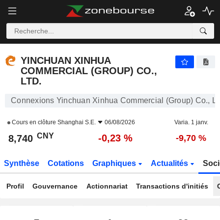
YINCHUAN XINHUA COMMERCIAL (GROUP) CO., LTD.
8,740
¥
-0,23 %
YINCHUAN XINHUA
COMMERCIAL (GROUP) CO.,
LTD.
Connexions Yinchuan Xinhua Commercial (Group) Co., Lt
Cours en clôture
Shanghai S.E.
06/08/2026
Varia. 1 janv.
CNY
-0,23 %
8,740
-9,70 %
Synthèse
Cotations
Graphiques
Actualités
Soci
Profil
Gouvernance
Actionnariat
Transactions d'initiés