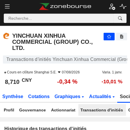
YINCHUAN XINHUA COMMERCIAL (GROUP) CO., LTD.
8,710
¥
-0,34 %
YINCHUAN XINHUA
COMMERCIAL (GROUP) CO.,
LTD.
Transactions d'initiés Yinchuan Xinhua Commercial (Group
Cours en clôture
Shanghai S.E.
07/08/2026
Varia. 1 janv.
CNY
-0,34 %
8,710
-10,01 %
Synthèse
Cotations
Graphiques
Actualités
Soci
Profil
Gouvernance
Actionnariat
Transactions d'initiés
Historique des transactions d'initiés