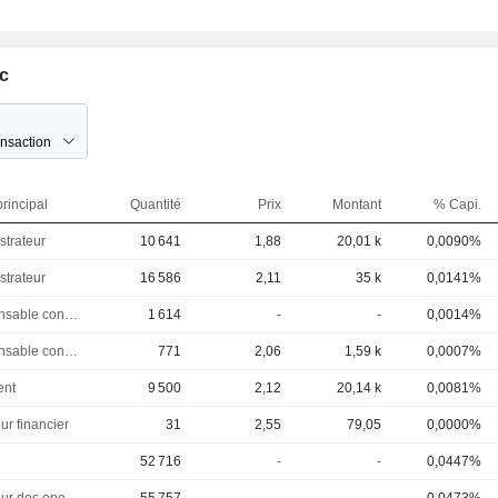
lc
ansaction
rincipal
Quantité
Prix
Montant
% Capi.
strateur
10 641
1,88
20,01 k
0,0090%
strateur
16 586
2,11
35 k
0,0141%
Responsable conformite
1 614
-
-
0,0014%
Responsable conformite
771
2,06
1,59 k
0,0007%
ent
9 500
2,12
20,14 k
0,0081%
ur financier
31
2,55
79,05
0,0000%
52 716
-
-
0,0447%