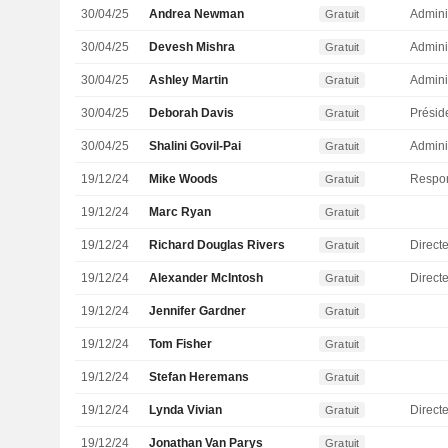
30/04/25
Andrea Newman
Admini
Gratuit
30/04/25
Devesh Mishra
Admini
Gratuit
30/04/25
Ashley Martin
Admini
Gratuit
30/04/25
Deborah Davis
Présid
Gratuit
30/04/25
Shalini Govil-Pai
Admini
Gratuit
19/12/24
Mike Woods
Gratuit
19/12/24
Marc Ryan
Gratuit
19/12/24
Richard Douglas Rivers
Direct
Gratuit
19/12/24
Alexander McIntosh
Directe
Gratuit
19/12/24
Jennifer Gardner
Gratuit
19/12/24
Tom Fisher
Gratuit
19/12/24
Stefan Heremans
Gratuit
19/12/24
Lynda Vivian
Gratuit
19/12/24
Jonathan Van Parys
Gratuit