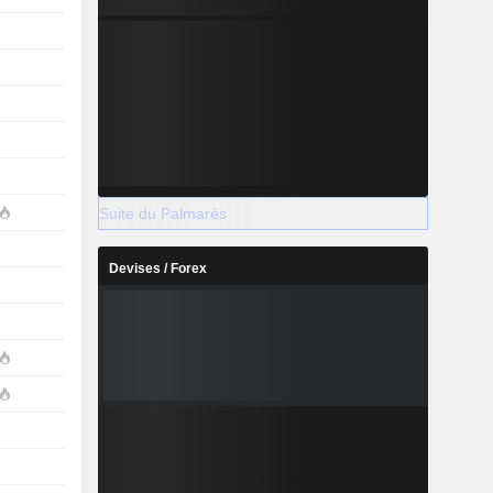
Suite du Palmarès
Devises / Forex