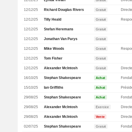
12/12/25
Lynda Vivian
Gratuit
12/12/25
Richard Douglas Rivers
Direct
Gratuit
12/12/25
Tilly Heald
Gratuit
12/12/25
Stefan Heremans
Gratuit
12/12/25
Jonathan Van Parys
Gratuit
12/12/25
Mike Woods
Gratuit
12/12/25
Tom Fisher
Gratuit
12/12/25
Alexander McIntosh
Directe
Gratuit
16/10/25
Stephan Shakespeare
Fondat
Achat
15/10/25
Ian Griffiths
Présid
Achat
29/08/25
Stephan Shakespeare
Fondat
Achat
29/08/25
Alexander McIntosh
Directe
Exercice
29/08/25
Alexander McIntosh
Directe
Vente
02/07/25
Stephan Shakespeare
Fondat
Gratuit