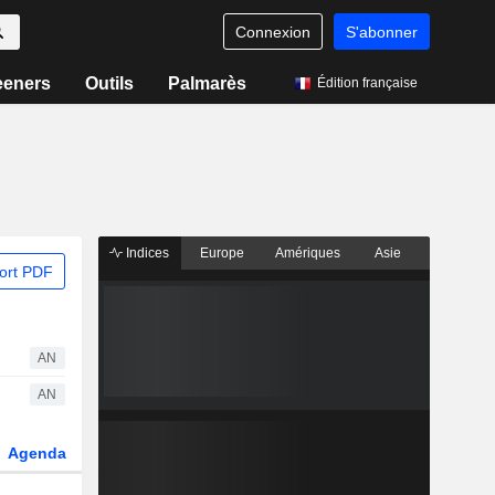
Connexion
S'abonner
eeners
Outils
Palmarès
Édition française
Indices
Europe
Amériques
Asie
ort PDF
AN
AN
Agenda
Secteur
Dérivés
Fonds et ETFs