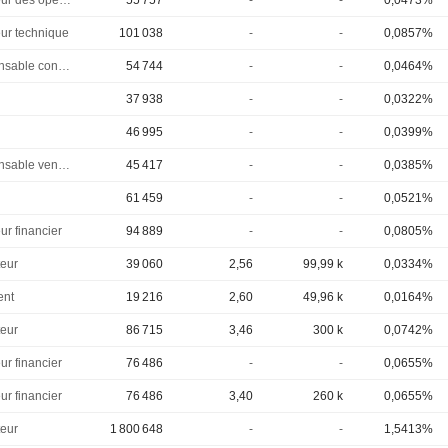
Directeur des operations
55 757
-
-
0,0473%
eur technique
101 038
-
-
0,0857%
Responsable conformite
54 744
-
-
0,0464%
37 938
-
-
0,0322%
46 995
-
-
0,0399%
Responsable ventes & marketing
45 417
-
-
0,0385%
61 459
-
-
0,0521%
ur financier
94 889
-
-
0,0805%
eur
39 060
2,56
99,99 k
0,0334%
ent
19 216
2,60
49,96 k
0,0164%
eur
86 715
3,46
300 k
0,0742%
ur financier
76 486
-
-
0,0655%
ur financier
76 486
3,40
260 k
0,0655%
eur
1 800 648
-
-
1,5413%