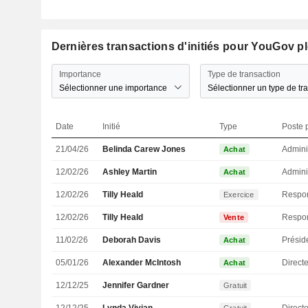
Dernières transactions d'initiés pour YouGov p
Importance
Type de transaction
Sélectionner une importance
Sélectionner un type de tr
Date
Initié
Type
Poste p
21/04/26
Belinda Carew Jones
Admini
Achat
12/02/26
Ashley Martin
Admini
Achat
12/02/26
Tilly Heald
Exercice
12/02/26
Tilly Heald
Vente
11/02/26
Deborah Davis
Présid
Achat
05/01/26
Alexander McIntosh
Directe
Achat
12/12/25
Jennifer Gardner
Gratuit