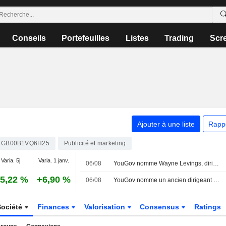
Conseils
Portefeuilles
Listes
Trading
Scr
Ajouter à une liste
Rapp
GB00B1VQ6H25
Publicité et marketing
Varia. 5j.
Varia. 1 janv.
06/08
YouGov nomme Wayne Levings, dirigeant chez Kantar, au poste de nouveau PDG
5,22 %
+6,90 %
06/08
YouGov nomme un ancien dirigeant de Kantar au poste de PDG et confirme ses projets de rachat d'actions
Société
Finances
Valorisation
Consensus
Ratings