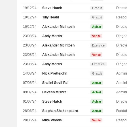
19/12/24
Steve Hatch
Direct
Gratuit
19/12/24
Tilly Heald
Gratuit
16/12/24
Alexander McIntosh
Directe
Achat
23/08/24
Andy Morris
Vente
23/08/24
Alexander McIntosh
Directe
Exercice
23/08/24
Alexander McIntosh
Directe
Vente
23/08/24
Andy Morris
Exercice
14/08/24
Nick Prettejohn
Admini
Gratuit
07/08/24
Shalini Govil-Pai
Admini
Achat
09/07/24
Devesh Mishra
Admini
Achat
01/07/24
Steve Hatch
Direct
Achat
28/06/24
Stephan Shakespeare
Fondat
Achat
28/05/24
Mike Woods
Vente