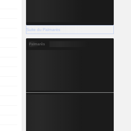
Suite du Palmarès
Palmarès