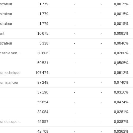
strateur
1 779
-
-
0,0015%
strateur
1 779
-
-
0,0015%
strateur
1 779
-
-
0,0015%
ent
10 675
-
-
0,0091%
strateur
5 338
-
-
0,0046%
Responsable ventes & marketing
30 606
-
-
0,0260%
59 531
-
-
0,0505%
eur technique
107 474
-
-
0,0912%
ur financier
87 248
-
-
0,0740%
37 190
-
-
0,0316%
55 854
-
-
0,0474%
33 084
-
-
0,0281%
Directeur des operations
45 557
-
-
0,0387%
42 709
-
-
0,0362%