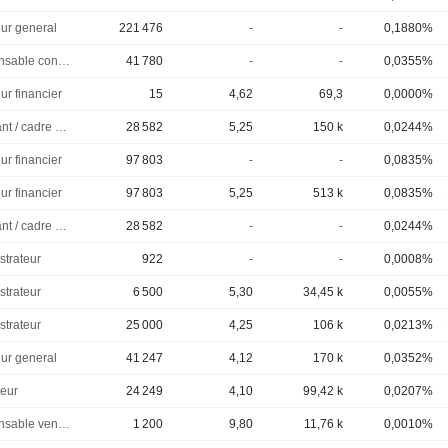
eur general
221 476
-
-
0,1880%
Responsable conformite
41 780
-
-
0,0355%
ur financier
15
4,62
69,3
0,0000%
Dirigeant / cadre principal
28 582
5,25
150 k
0,0244%
ur financier
97 803
-
-
0,0835%
ur financier
97 803
5,25
513 k
0,0835%
Dirigeant / cadre principal
28 582
-
-
0,0244%
strateur
922
-
-
0,0008%
strateur
6 500
5,30
34,45 k
0,0055%
strateur
25 000
4,25
106 k
0,0213%
eur general
41 247
4,12
170 k
0,0352%
eur
24 249
4,10
99,42 k
0,0207%
Responsable ventes & marketing
1 200
9,80
11,76 k
0,0010%