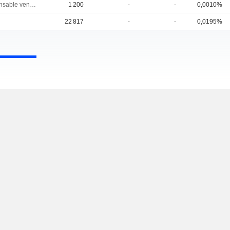
Responsable ventes & marketing
1 200
-
-
0,0010%
22 817
-
-
0,0195%