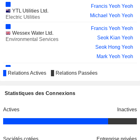
Francis Yeoh Yeoh
YTL Utilities Ltd.
Michael Yeoh Yeoh
Electric Utilities
Francis Yeoh Yeoh
Wessex Water Ltd.
Seok Kian Yeoh
Environmental Services
Seok Hong Yeoh
Mark Yeoh Yeoh
Francis Yeoh Yeoh
Relations Actives
Relations Passées
YTL Industries Bhd.
Seok Kian Yeoh
Financial Conglomerates
Seok Hong Yeoh
Statistiques des Connexions
Michael Yeoh Yeoh
Actives
Inactives
Francis Yeoh Yeoh
YTL Power Generation Sdn.
Michael Yeoh Yeoh
Bhd.
Electric Utilities
Francis Yeoh Yeoh
Sociétés cotées
Entreprise privées