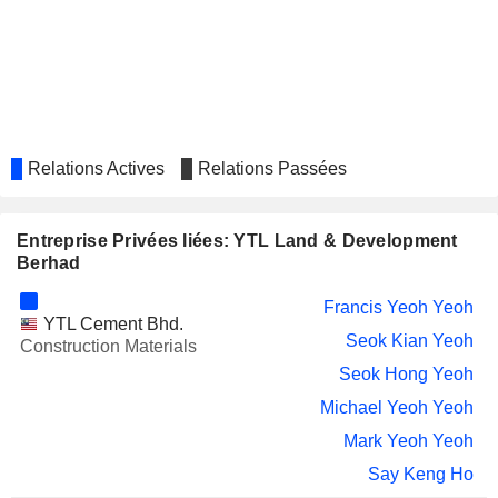
Say Keng Ho
YTL HOSPITALITY REIT
Francis Yeoh Yeoh
Seok Kian Yeoh
Mark Yeoh Yeoh
Say Keng Ho
Relations Actives
Relations Passées
STARHILL GLOBAL REAL
Francis Yeoh Yeoh
ESTATE INVESTMENT TRUST
Seok Kian Yeoh
Entreprise Privées liées: YTL Land & Development
Peck Mun Tan
Berhad
Francis Yeoh Yeoh
YTL Cement Bhd.
Seok Kian Yeoh
Construction Materials
Seok Hong Yeoh
Michael Yeoh Yeoh
Mark Yeoh Yeoh
Say Keng Ho