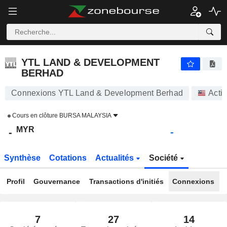
YTL LAND & DEVELOPMENT BERHAD
-
RM
-
YTL LAND & DEVELOPMENT
BERHAD
Connexions YTL Land & Development Berhad
Acti
Cours en clôture
BURSA MALAYSIA
MYR
-
-
Synthèse
Cotations
Actualités
Société
Profil
Gouvernance
Transactions d'initiés
Connexions
7
27
14