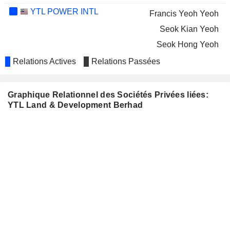
YTL POWER INTL
Francis Yeoh Yeoh
Seok Kian Yeoh
Seok Hong Yeoh
Michael Yeoh Yeoh
Relations Actives
Relations Passées
Mark Yeoh Yeoh
Say Keng Ho
Graphique Relationnel des Sociétés Privées liées:
YTL Land & Development Berhad
MALAYAN CEMENT
Francis Yeoh Yeoh
Seok Kian Yeoh
Seok Hong Yeoh
Michael Yeoh Yeoh
Say Keng Ho
CONCRETE ENGINEERING
Francis Yeoh Yeoh
PRODUCTS
Seok Kian Yeoh
Michael Yeoh Yeoh