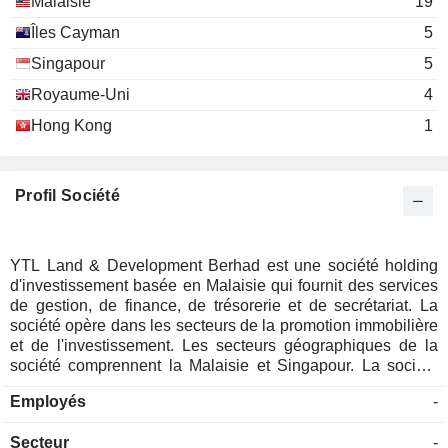
Malaisie
19
Keap Tai Cheong
Malaysian Institute of Accountants
Îles Cayman
5
Say Keng Ho
Other Consumer Services
Singapour
5
Francis Yeoh Yeoh
Royaume-Uni
YTL PowerSeraya Pte Ltd.
4
Seok Kian Yeoh
Alternative Power Generation
Hong Kong
1
Seok Hong Yeoh
Michael Yeoh Yeoh
Profil Société
Mark Yeoh Yeoh
Francis Yeoh Yeoh
YTL Utilities Finance 4 Ltd.
YTL Land & Development Berhad est une société holding
Michael Yeoh Yeoh
Finance/Rental/Leasing
d'investissement basée en Malaisie qui fournit des services
de gestion, de finance, de trésorerie et de secrétariat. La
Francis Yeoh Yeoh
société opère dans les secteurs de la promotion immobilière
YTL Foundation
Seok Kian Yeoh
et de l'investissement. Les secteurs géographiques de la
société comprennent la Malaisie et Singapour. La société
Seok Hong Yeoh
construit des maisons, des appartements et des
Employés
Abu Hassan bin Othman
-
condominiums. Elle dispose d'une réserve foncière de plus
de 2 000 acres de terrains stratégiques en Malaisie. Les
Secteur
Keap Tai Cheong
-
projets de développement de la société comprennent