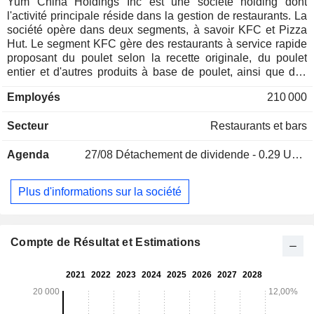
Yum China Holdings Inc est une société holding dont
l'activité principale réside dans la gestion de restaurants. La
société opère dans deux segments, à savoir KFC et Pizza
Hut. Le segment KFC gère des restaurants à service rapide
proposant du poulet selon la recette originale, du poulet
entier et d'autres produits à base de poulet, ainsi que des
hamburgers au bœuf, du porc, des fruits de mer, des plats à
Employés
210 000
base de riz, des bouillies de riz, des légumes frais, des
desserts, du café, du thé et de nombreux autres produits. Le
Secteur
Restaurants et bars
segment Pizza Hut exploite des restaurants de restauration
décontractée, proposant des services à différents moments
Agenda
27/08
Détachement de dividende - 0.29 USD
de la journée, notamment le petit-déjeuner, le déjeuner, le
goûter et le dîner, et propose une variété de pizzas, de
pâtes, de steaks, de plats à base de riz, de hamburgers et
Plus d'informations sur la société
d'autres plats principaux, d'entrées, de boissons et de
desserts. Outre KFC et Pizza Hut, son portefeuille de
marques de restauration comprend également Lavazza,
Huang Ji Huang, Little Sheep et Taco Bell.
Compte de Résultat et Estimations