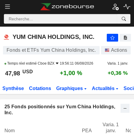
YUM CHINA HOLDINGS, INC.
47,98
$
+1,00 %
YUM CHINA HOLDINGS, INC.
Fonds et ETFs Yum China Holdings, Inc.
Actions
Temps réel estimé
Cboe BZX
19:56:11 06/08/2026
Varia. 1 janv.
USD
+1,00 %
47,98
+0,36 %
Synthèse
Cotations
Graphiques
Actualités
Soci
25
Fonds positionnés sur Yum China Holdings,
Inc.
Varia. 1
Nom
PEA
janv.
Not