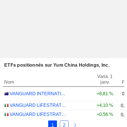
ETFs positionnés sur Yum China Holdings, Inc.
Varia. 1
Nom
janv.
Po
0,
VANGUARD INTERNATIONAL EQUITY INDEX FUNDS - VANGUARD FTSE ALL-WORLD EX-US ETF
+8,81 %
VANGUARD LIFESTRATEGY 40% EQUITY UCITS ETF - DISTRIBUTING - EUR
+4,10 %
0,
VANGUARD LIFESTRATEGY 20% EQUITY UCITS ETF - DISTRIBUTING - EUR
+0,56 %
0,
1
2