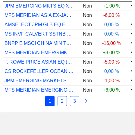
JPM EMERGING MKTS EQ X ACC USD
Non
+1,00 %
MFS MERIDIAN ASIA EX-JAPAN A1 USD
Non
-6,00 %
AMSELECT JPM GLB EQ EM CL EUR ACC
Non
0,00 %
MS INVF CALVERT SSTNB EMS EQ SLCT Z USD
Non
0,00 %
BNPP E MSCI CHINA MIN TE TRK I C
Non
-16,00 %
MFS MERIDIAN EMERG MKTS EQ RSH I1 USD
Non
+3,00 %
T. ROWE PRICE ASIAN EQ (EX-JP) I DIS USD
Non
-5,00 %
CS ROCKEFELLER OCEAN ENGAGEMENT FB USD
Non
0,00 %
JPM EMERGING MARKETS SUS EQ I ACC EUR
Non
-1,00 %
MFS MERIDIAN EMERGING MKTS EQ Z1 JPY
Non
+6,00 %
1
2
3