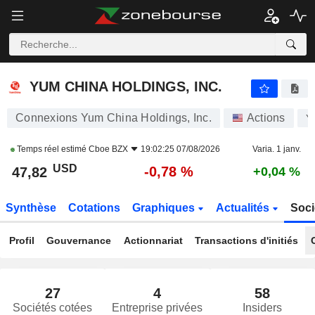
YUM CHINA HOLDINGS, INC.
47,82
$
-0,78 %
YUM CHINA HOLDINGS, INC.
Connexions Yum China Holdings, Inc.
Actions
Y
Temps réel estimé
Cboe BZX
19:02:25 07/08/2026
Varia. 1 janv.
USD
-0,78 %
47,82
+0,04 %
Synthèse
Cotations
Graphiques
Actualités
Soci
Profil
Gouvernance
Actionnariat
Transactions d'initiés
27
4
58
Sociétés cotées
Entreprise privées
Insiders