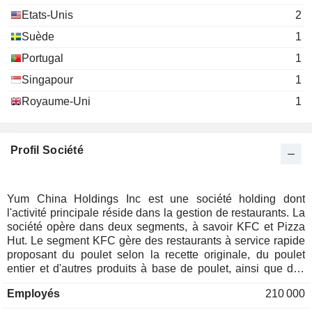
Etats-Unis
2
Suède
1
Portugal
1
Singapour
1
Royaume-Uni
1
Profil Société
Yum China Holdings Inc est une société holding dont
l'activité principale réside dans la gestion de restaurants. La
société opère dans deux segments, à savoir KFC et Pizza
Hut. Le segment KFC gère des restaurants à service rapide
proposant du poulet selon la recette originale, du poulet
entier et d'autres produits à base de poulet, ainsi que des
hamburgers au bœuf, du porc, des fruits de mer, des plats à
Employés
210 000
base de riz, des bouillies de riz, des légumes frais, des
desserts, du café, du thé et de nombreux autres produits. Le