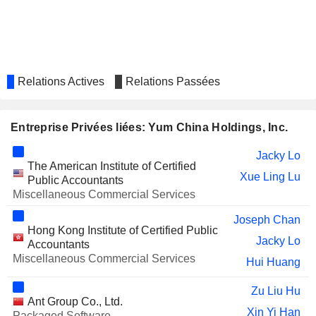
MIXUE GROUP
King Yin Tang
KEEP INC.
Xin Ge
GUANGZHOU XIAO NOODLES
King Yin Tang
Relations Actives
Relations Passées
CATERING MANAGEMENT CO., LTD.
WEILONG DELICIOUS GLOBAL
Zhe Wei
HOLDINGS LTD
Entreprise Privées liées: Yum China Holdings, Inc.
DINGDONG (CAYMAN)
Yiu Cheong Chan
LIMITED
Jacky Lo
The American Institute of Certified
ZJLD GROUP INC
Ching-Shuan Huang
Xue Ling Lu
Public Accountants
Miscellaneous Commercial Services
Joseph Chan
Hong Kong Institute of Certified Public
Jacky Lo
Accountants
Miscellaneous Commercial Services
Hui Huang
Zu Liu Hu
Ant Group Co., Ltd.
Xin Yi Han
Packaged Software