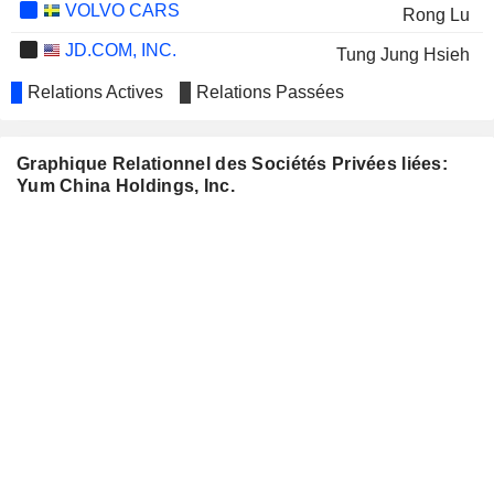
VOLVO CARS
Rong Lu
JD.COM, INC.
Tung Jung Hsieh
BEST FOOD HOLDING COMPANY
Relations Actives
Relations Passées
Wei-Ren Lo
LIMITED
CHUBB LIMITED
Zu Liu Hu
Graphique Relationnel des Sociétés Privées liées:
JNBY DESIGN LIMITED
Yum China Holdings, Inc.
Zhe Wei
ANHUI KORRUN CO., LTD.
William Wang
SUNLANDS TECHNOLOGY
William Wang
GROUP
TUYA INC.
King Yin Tang
SANSURE BIOTECH INC.
Zhe Wei
QYUNS THERAPEUTICS CO.,
King Yin Tang
LTD.
KUAISHOU TECHNOLOGY
Rong Lu
YEAHKA LIMITED
King Yin Tang