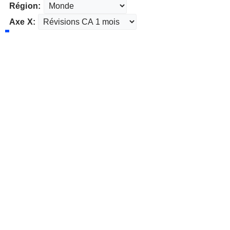
Région:
Axe X: