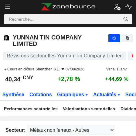
YUNNAN TIN COMPANY LIMITED
40,34
¥
+2,78 %
YUNNAN TIN COMPANY
LIMITED
Révisions sectorielles Yunnan Tin Company Limited
Cours en clôture
Shenzhen S.E.
07/08/2026
Varia. 1 janv.
CNY
+2,78 %
40,34
+44,69 %
Synthèse
Cotations
Graphiques
Actualités
Soci
Performances sectorielles
Valorisations sectorielles
Dividen
Secteur: