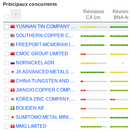
Principaux concurrents
Révisions
Révision
CA 1m.
BNA 4m
YUNNAN TIN COMPANY LIMITED
SOUTHERN COPPER CORPORATION
FREEPORT-MCMORAN INC.
CMOC GROUP LIMITED
NORNICKEL ADR
-
JX ADVANCED METALS CORPORATION
CHINA TUNGSTEN AND HIGHTECH MATERIALS CO.,LTD
JIANGXI COPPER COMPANY LIMITED
KOREA ZINC COMPANY, LTD.
BOLIDEN AB
SUMITOMO METAL MINING CO., LTD.
MMG LIMITED