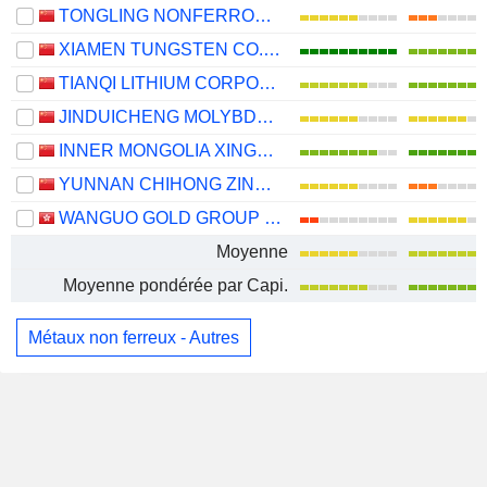
TONGLING NONFERROUS METALS GROUP CO.,LTD.
XIAMEN TUNGSTEN CO.,LTD.
TIANQI LITHIUM CORPORATION
JINDUICHENG MOLYBDENUM CO., LTD.
INNER MONGOLIA XINGYE SILVER & TIN MINING CO., LTD
YUNNAN CHIHONG ZINC & GERMANIUM CO., LTD.
WANGUO GOLD GROUP LIMITED
Moyenne
Moyenne pondérée par Capi.
Métaux non ferreux - Autres