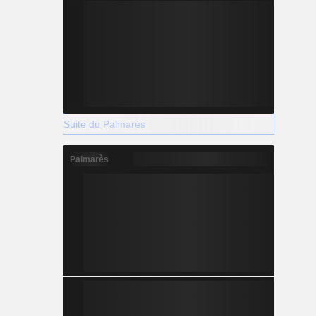
Suite du Palmarès
Palmarès