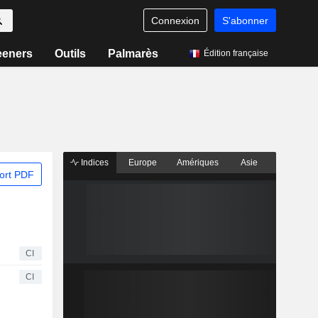
Connexion
S'abonner
eeners
Outils
Palmarès
Édition française
Indices
Europe
Amériques
Asie
ort PDF
CI
CI