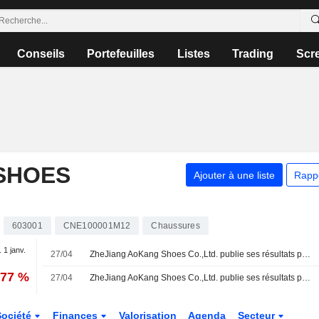
Conseils
Portefeuilles
Listes
Trading
Scr
SHOES
Ajouter à une liste
Rapp
603001
CNE100001M12
Chaussures
. 1 janv.
27/04
ZheJiang AoKang Shoes Co.,Ltd. publie ses résultats pour le premier trimestre clos le 31 mars 2026
,77 %
27/04
ZheJiang AoKang Shoes Co.,Ltd. publie ses résultats pour l'exercice clos le 31 décembre 2025
Société
Finances
Valorisation
Agenda
Secteur