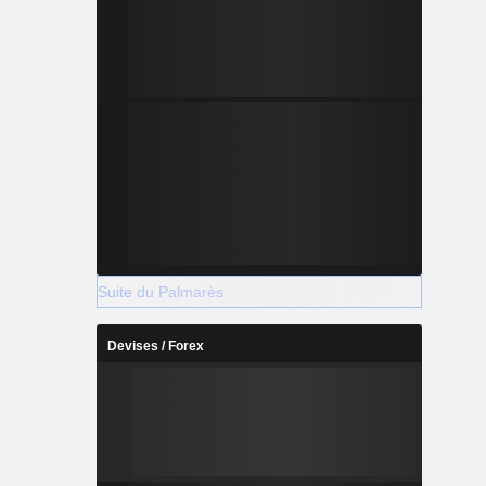
Suite du Palmarès
Devises / Forex