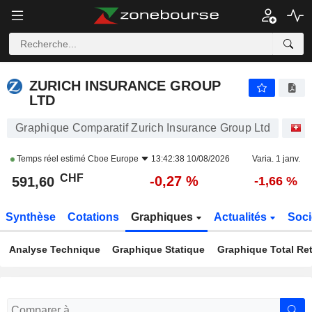
ZURICH INSURANCE GROUP LTD
591,60
CHF
-0,27 %
ZURICH INSURANCE GROUP
LTD
Graphique Comparatif Zurich Insurance Group Ltd
A
Temps réel estimé
Cboe Europe
13:42:38 10/08/2026
Varia. 1 janv.
CHF
-0,27 %
591,60
-1,66 %
Synthèse
Cotations
Graphiques
Actualités
Soci
Analyse Technique
Graphique Statique
Graphique Total Re