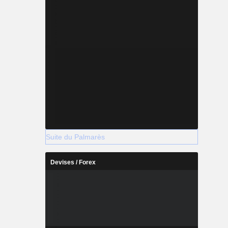
Suite du Palmarès
Devises / Forex