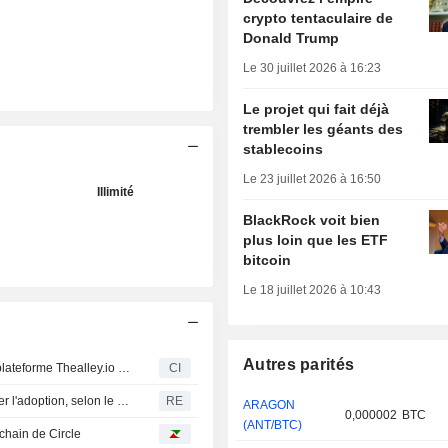
crypto tentaculaire de
Donald Trump
Le 30 juillet 2026 à 16:23
Le projet qui fait déjà
trembler les géants des
stablecoins
Le 23 juillet 2026 à 16:50
Illimité
BlackRock voit bien
plus loin que les ETF
bitcoin
Le 18 juillet 2026 à 10:43
Autres parités
Blaqclouds annonce des mises à jour majeures pour la plateforme Thealley.io et élargit ses catégories
CI
Nigeria : la taxation des transactions crypto pourrait freiner l'adoption, selon le secteur
RE
ARAGON
0,000002
BTC
(ANT/BTC)
chain de Circle