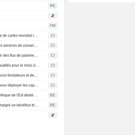
RE
FW
Lithic et Lightspark s'associent pour lancer un programme de cartes mondial reposant sur le règlement en stablecoins
CI
Spotex LLC s'associe à BitGo Holdings, Inc. pour offrir des services de conservation réglementée et de courtage de premier rang pour le trading institutionnel d'actifs numériques
CI
Borderless.xyz et Mastercard collaborent pour promouvoir des flux de paiement transfrontaliers sécurisés en stablecoins
CI
CleanSpark, Inc. publie ses résultats de production non audités pour le mois clos le 31 juillet 2026
CI
Circle Internet Group, Inc. annonce sa cohorte de validateurs fondateurs et des intégrations majeures pour Arc avant le lancement du réseau principal
CI
Zero Hash et Visa annoncent un partenariat stratégique pour déployer les capacités de paiement et de préfinancement en stablecoins pour Visa Direct
CI
La bourse du Kenya projette de lancer le premier ETF d'Afrique de l'Est dédié à l'IA
RE
L'action Circle recule : la croissance des revenus déçoit malgré un bénéfice trimestriel supérieur aux attentes
RE