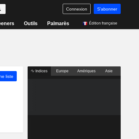
Connexion
S'abonner
eeners
Outils
Palmarès
Édition française
Indices
Europe
Amériques
Asie
ne liste