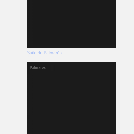
Suite du Palmarès
Palmarès