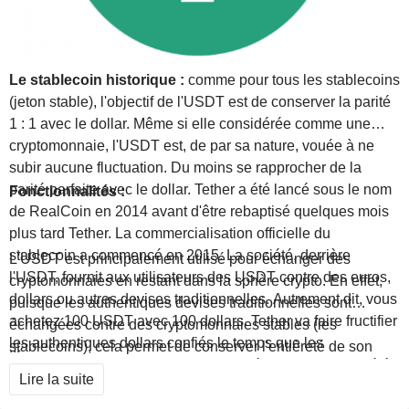
Le stablecoin historique :
comme pour tous les stablecoins
(jeton stable), l'objectif de l'USDT est de conserver la parité
1 : 1 avec le dollar. Même si elle considérée comme une
cryptomonnaie, l'USDT est, de par sa nature, vouée à ne
subir aucune fluctuation. Du moins se rapprocher de la
parité parfaite avec le dollar. Tether a été lancé sous le nom
Fonctionnalités :
de RealCoin en 2014 avant d'être rebaptisé quelques mois
plus tard Tether. La commercialisation officielle du
stablecoin a commencé en 2015. La société, derrière
L'USDT est principalement utilisé pour échanger des
l'USDT, fournit aux utilisateurs des USDT contre des euros,
cryptomonnaies en restant dans la sphère crypto. En effet,
dollars ou autres devises traditionnelles. Autrement dit, vous
puisque les authentiques devises traditionnelles sont
achetez 100 USDT avec 100 dollars. Tether va faire fructifier
échangées contre des cryptomonnaies stables (les
les authentiques dollars confiés le temps que les
stablecoins), cela permet de conserver l'entièreté de son
...
investisseurs utilisent les USDT. Les réserves de la société
capital dans la sphère cryptomonnaie sans revenir dans la
Lire la suite
sont principalement déposées sur des Bons du Trésor
sphère bancaire traditionnelle. L'USDT est aussi très utilisé
américain, des fonds sur le marché monétaire, des