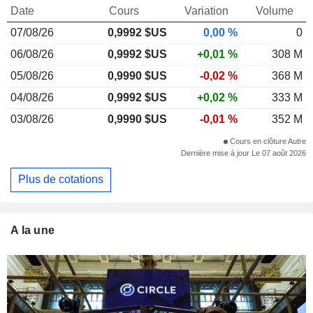
Date
Cours
Variation
Volume
07/08/26
0,999
2 $US
0,00 %
0
06/08/26
0,9992 $US
+0,01 %
308 M
05/08/26
0,9990 $US
-0,02 %
368 M
04/08/26
0,9992 $US
+0,02 %
333 M
03/08/26
0,9990 $US
-0,01 %
352 M
Cours en clôture Autre
Dernière mise à jour Le 07 août 2026
Plus de cotations
A la une