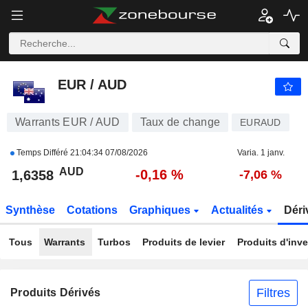
EUR / AUD
1,6358
$
-0,16 %
EUR / AUD
Warrants EUR / AUD
Taux de change
EURAUD
Temps Différé
21:04:34 07/08/2026
Varia. 1 janv.
AUD
-0,16 %
1,6358
-7,06 %
Synthèse
Cotations
Graphiques
Actualités
Déri
Tous
Warrants
Turbos
Produits de levier
Produits d'inv
Filtres
Produits Dérivés