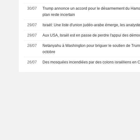
30/07
Trump annonce un accord pour le désarmement du Hamas,
plan reste incertain
29/07
Israël: Une liste d'union judéo-arabe émerge, les analyst
29/07
Aux USA, Israël est en passe de perdre l'appui des démo
28/07
Netanyahu à Washington pour briguer le soutien de Trum
octobre
26/07
Des mosquées incendiées par des colons israéliens en C