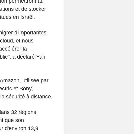
ion permettront au
tions et de stocker
ués en Israël.
migrer d'importantes
cloud, et nous
ccélérer la
ic", a déclaré Yali
Amazon, utilisée par
ectric et Sony,
la sécurité à distance.
dans 32 régions
nt que son
ur d'environ 13,9