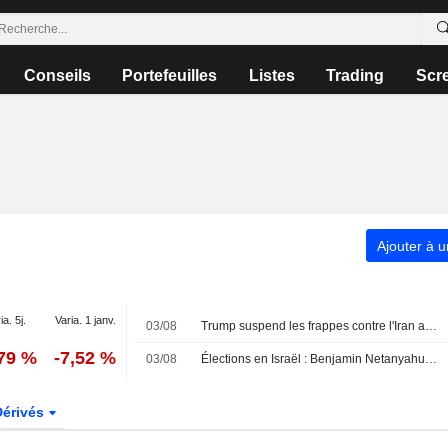
Conseils
Portefeuilles
Listes
Trading
Scr
Ajouter à u
ia. 5j.
Varia. 1 janv.
03/08
Trump suspend les frappes contre l'Iran alors que les pourparlers reprennent
,79 %
-7,52 %
03/08
Élections en Israël : Benjamin Netanyahu sous pression
Dérivés