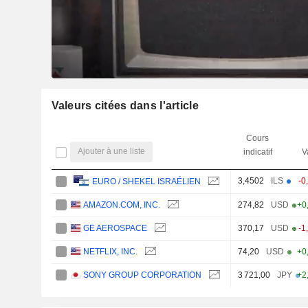
Valeurs citées dans l'article
Cours
Ajouter à une liste
indicatif
V
3,4502
ILS
-0
EURO / SHEKEL ISRAÉLIEN
AMAZON.COM, INC.
274,82
USD
+0
GE AEROSPACE
370,17
USD
-1
NETFLIX, INC.
74,20
USD
+0
SONY GROUP CORPORATION
3 721,00
JPY
+2