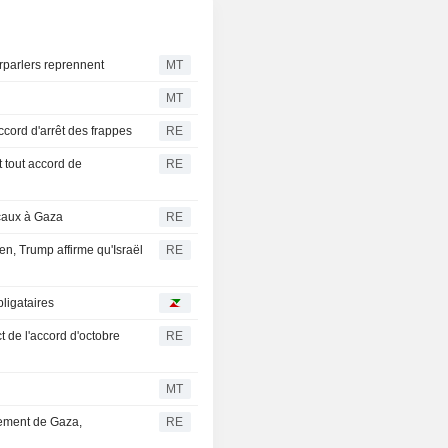
urparlers reprennent
MT
MT
ccord d'arrêt des frappes
RE
t tout accord de
RE
icaux à Gaza
RE
n, Trump affirme qu'Israël
RE
bligataires
de l'accord d'octobre
RE
MT
mement de Gaza,
RE