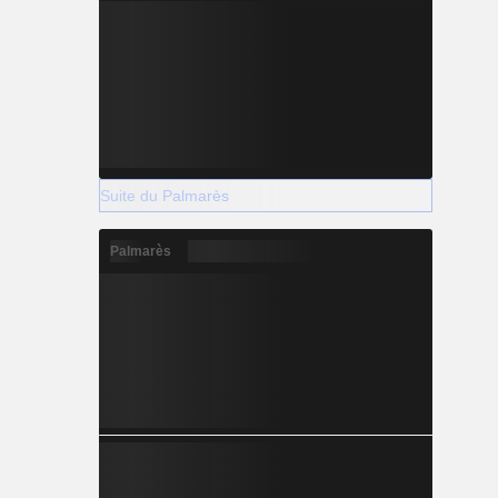
Suite du Palmarès
Palmarès