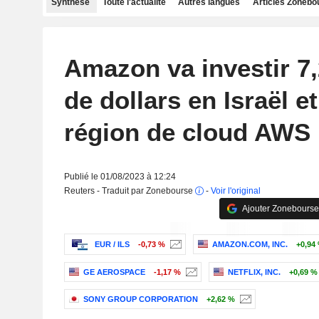
Synthèse
Toute l'actualité
Autres langues
Articles Zonebo
Amazon va investir 7,
de dollars en Israël e
région de cloud AWS
Publié le 01/08/2023 à 12:24
Reuters - Traduit par Zonebourse
-
Voir l'original
Ajouter Zonebourse
EUR / ILS
-0,73 %
AMAZON.COM, INC.
+0,94
GE AEROSPACE
-1,17 %
NETFLIX, INC.
+0,69 %
SONY GROUP CORPORATION
+2,62 %