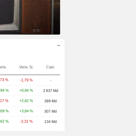
aria.
Varia. 5j.
Capi.
,73 %
-1,79 %
-
+0,94 %
,94 %
2 937 Md
+2,82 %
,17 %
389 Md
+3,84 %
,69 %
307 Md
-2,31 %
,62 %
134 Md