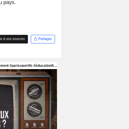
du pays.
e à vos sources
Partager