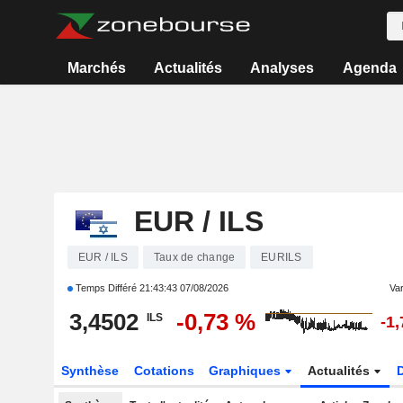
Marchés
Actualités
Analyses
Agenda
EUR / ILS
EUR / ILS
Taux de change
EURILS
Temps Différé
21:43:43 07/08/2026
Var
3,4502
-0,73 %
ILS
-1
Synthèse
Cotations
Graphiques
Actualités