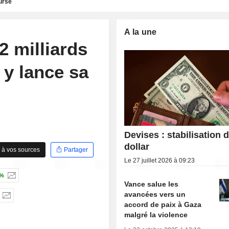
urse
A la une
2 milliards
t y lance sa
Devises : stabilisation 
dollar
 à vos sources
Partager
Le 27 juillet 2026 à 09:23
 %
Vance salue les
avancées vers un
accord de paix à Gaza
malgré la violence