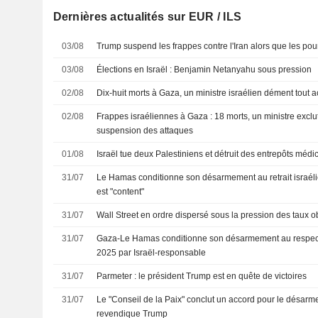
Dernières actualités sur EUR / ILS
03/08
Trump suspend les frappes contre l'Iran alors que les po
03/08
Élections en Israël : Benjamin Netanyahu sous pression
02/08
Dix-huit morts à Gaza, un ministre israélien dément tout a
02/08
Frappes israéliennes à Gaza : 18 morts, un ministre exclu
suspension des attaques
01/08
Israël tue deux Palestiniens et détruit des entrepôts méd
31/07
Le Hamas conditionne son désarmement au retrait israélie
est "content"
31/07
Wall Street en ordre dispersé sous la pression des taux o
31/07
Gaza-Le Hamas conditionne son désarmement au respect 
2025 par Israël-responsable
31/07
Parmeter : le président Trump est en quête de victoires
31/07
Le "Conseil de la Paix" conclut un accord pour le désar
revendique Trump