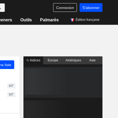
Connexion
S'abonner
eeners
Outils
Palmarès
Édition française
Indices
Europe
Amériques
Asie
ne liste
MT
MT