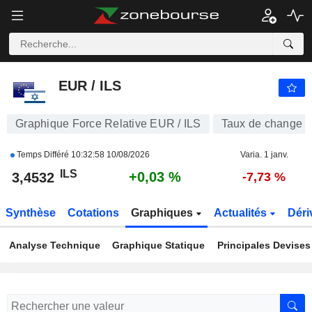
EUR / ILS
3,4532
₪
+0,03 %
EUR / ILS
Graphique Force Relative EUR / ILS
Taux de change
Temps Différé
10:32:58 10/08/2026
Varia. 1 janv.
ILS
+0,03 %
3,4532
-7,73 %
Synthèse
Cotations
Graphiques
Actualités
Déri
Analyse Technique
Graphique Statique
Principales Devises