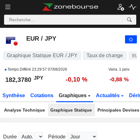
EUR / JPY
182,3780
¥
-0,10 %
EUR / JPY
Graphique Statique EUR / JPY
Taux de change
EU
Temps Différé
23:29:57 07/08/2026
Varia. 1 janv.
JPY
-0,10 %
182,3780
-0,88 %
Synthèse
Cotations
Graphiques
Actualités
Déri
Analyse Technique
Graphique Statique
Principales Devises
Durée
Période