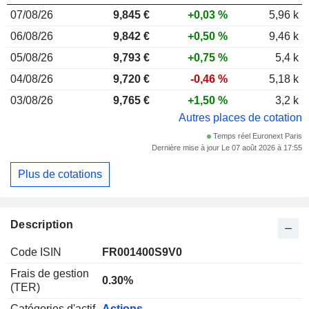
07/08/26
9,845
€
+0,03 %
5,96 k
06/08/26
9,842 €
+0,50 %
9,46 k
05/08/26
9,793 €
+0,75 %
5,4 k
04/08/26
9,720 €
-0,46 %
5,18 k
03/08/26
9,765 €
+1,50 %
3,2 k
Autres places de cotation
Temps réel Euronext Paris
Dernière mise à jour Le 07 août 2026 à 17:55
Plus de cotations
Description
Code ISIN
FR001400S9V0
Frais de gestion
0.30%
(TER)
Catégories d'actif
Actions