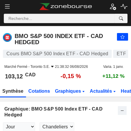
BMO S&P 500 INDEX ETF - CAD HEDGED
103,12
$
-0,15 %
BMO S&P 500 INDEX ETF - CAD
HEDGED
Cours BMO S&P 500 Index ETF - CAD Hedged
ETF
Marché Fermé -
Toronto S.E.
21:38:32 06/08/2026
Varia. 1 janv.
CAD
-0,15 %
103,12
+11,12 %
Synthèse
Cotations
Graphiques
Actualités
Hea
Graphique: BMO S&P 500 Index ETF - CAD
Hedged