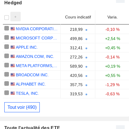
Hedged
Cours indicatif
Varia.
NVIDIA CORPORATION
218,99
-0,10 %
MICROSOFT CORPORATION
499,86
+2,54 %
APPLE INC.
312,41
+0,45 %
AMAZON.COM, INC.
272,26
-0,14 %
META PLATFORMS, INC.
589,90
+0,19 %
BROADCOM INC.
420,56
+0,55 %
ALPHABET INC.
357,75
-1,29 %
TESLA, INC.
319,53
-0,63 %
Tout voir (490)
Toute l'actualité des ETF