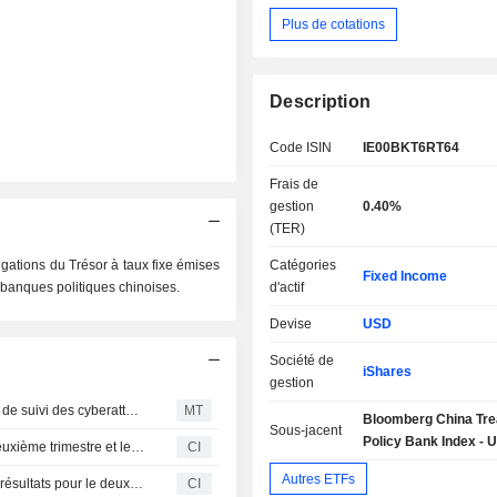
Plus de cotations
Description
Code ISIN
IE00BKT6RT64
Frais de
gestion
0.40%
(TER)
gations du Trésor à taux fixe émises
Catégories
Fixed Income
 banques politiques chinoises.
d'actif
Devise
USD
Société de
iShares
gestion
Le PDG de Gen commente les résultats et le nouvel outil de suivi des cyberattaques
MT
Bloomberg China Tre
Sous-jacent
Policy Bank Index - 
United States Oil Fund, LP publie ses résultats pour le deuxième trimestre et le premier semestre clos le 30 juin 2026
CI
Autres ETFs
Invesco CurrencyShares Japanese Yen Trust publie ses résultats pour le deuxième trimestre et le premier semestre clos le 30 juin 2026
CI