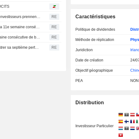
 UCITS
Caractéristiques
Fonds actions américains : retraits massifs alors que les investisseurs prennent leurs bénéfices avant les chiffres de l'emploi
RE
Les fonds d'actions mondiaux attirent des capitaux pour la 11e semaine consécutive, portés par des résultats d'entreprises encourageants
RE
Politique de dividendes
Distr
La Bourse de Corée du Sud enregistre sa septième semaine consécutive de baisse, plombée par les doutes sur l'IA et les puces
RE
Méthode de réplication
Phys
La Bourse de Corée du Sud recule et s'apprête à enregistrer sa septième perte hebdomadaire consécutive
RE
Juridiction
Irlan
Date de création
24/0
Objectif géographique
Chin
PEA
NON
Distribution
Investisseur Particulier