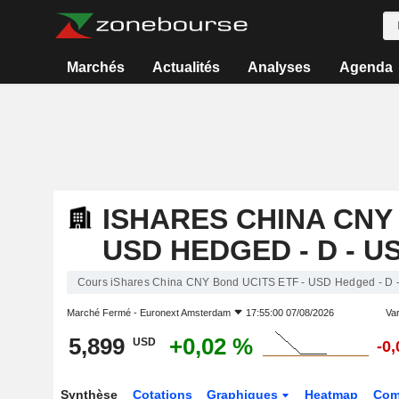
Marchés
Actualités
Analyses
Agenda
ISHARES CHINA CNY 
USD HEDGED - D - U
Cours iShares China CNY Bond UCITS ETF - USD Hedged - D 
Marché Fermé -
Euronext Amsterdam
17:55:00 07/08/2026
Var
5,899
+0,02 %
USD
-0
Synthèse
Cotations
Graphiques
Heatmap
Com