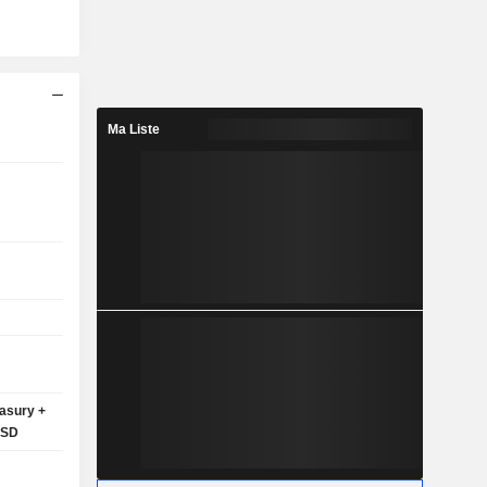
Ma Liste
asury +
USD