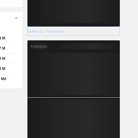
Suite du Palmarès
9 M
Palmarès
7 M
3 M
8 M
1 Md