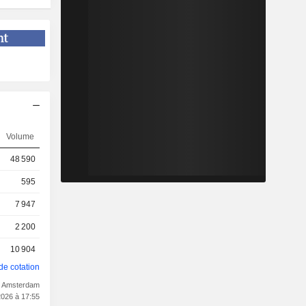
Volume
48 590
595
7 947
2 200
10 904
de cotation
t Amsterdam
2026 à 17:55