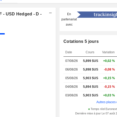
 - USD Hedged - D -
En
partenariat
avec
Cotations 5 jours
Date
Cours
Variation
07/08/26
5,899 $US
+0,02 %
06/08/26
5,898 $US
-0,08 %
05/08/26
5,903 $US
+0,15 %
04/08/26
5,894 $US
-0,15 %
03/08/26
5,903 $US
+0,03 %
Autres places 
Temps réel Euronex
Dernière mise à jour Le 07 août 