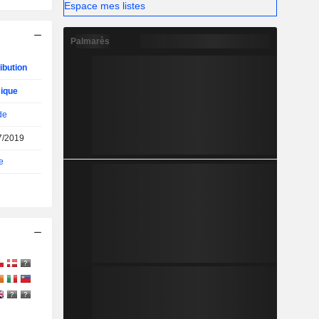
Espace mes listes
Palmarès
ibution
ique
de
7/2019
e