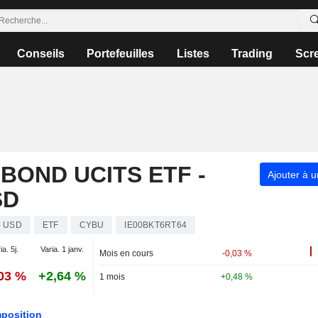
Conseils
Portefeuilles
Listes
Trading
Scr
BOND UCITS ETF -
Ajouter à u
SD
- USD
ETF
CYBU
IE00BKT6RT64
ia. 5j.
Varia. 1 janv.
Mois en cours
-0,03 %
,03 %
+2,64 %
1 mois
+0,48 %
position