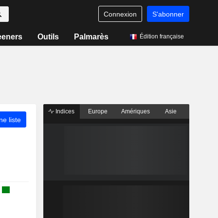
Connexion
S'abonner
eeners
Outils
Palmarès
Édition française
Indices
Europe
Amériques
Asie
ne liste