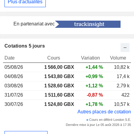
Plus d'actualités
En partenariat avec
Cotations 5 jours
Date
Cours
Variation
Volume
05/08/26
1 566,00 GBX
+1,44 %
10,82 k
04/08/26
1 543,80 GBX
+0,99 %
17,4 k
03/08/26
1 528,60 GBX
+1,12 %
2,79 k
31/07/26
1 511,60 GBX
-0,87 %
422
30/07/26
1 524,80 GBX
+1,78 %
10,57 k
Autres places de cotation
Cours en différé London S.E.
Dernière mise à jour Le 05 août 2026 à 17:35