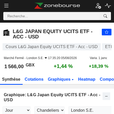
L&G JAPAN EQUITY UCITS ETF - ACC - USD
1 566,00
p
+1,44 %
L&G JAPAN EQUITY UCITS ETF -
ACC - USD
Cours L&G Japan Equity UCITS ETF - Acc - USD
ETF
Marché Fermé -
London S.E.
17:35:20 05/08/2026
Varia. 1 janv.
GBX
+1,44 %
1 566,00
+18,39 %
Synthèse
Cotations
Graphiques
Heatmap
Compos
Graphique: L&G Japan Equity UCITS ETF - Acc -
USD