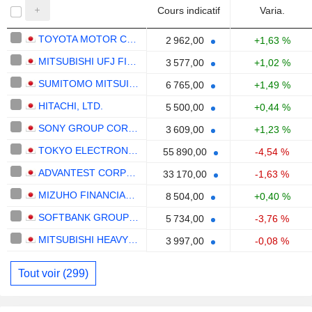
Cours indicatif
Varia.
TOYOTA MOTOR CORPORATION
2 962,00
+1,63 %
MITSUBISHI UFJ FINANCIAL GROUP, INC.
3 577,00
+1,02 %
SUMITOMO MITSUI FINANCIAL GROUP, INC.
6 765,00
+1,49 %
HITACHI, LTD.
5 500,00
+0,44 %
SONY GROUP CORPORATION
3 609,00
+1,23 %
TOKYO ELECTRON LIMITED
55 890,00
-4,54 %
ADVANTEST CORPORATION
33 170,00
-1,63 %
MIZUHO FINANCIAL GROUP, INC.
8 504,00
+0,40 %
SOFTBANK GROUP CORP.
5 734,00
-3,76 %
MITSUBISHI HEAVY INDUSTRIES, LTD.
3 997,00
-0,08 %
Tout voir (299)