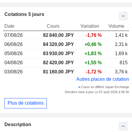
Cotations 5 jours
Date
Cours
Variation
Volume
07/08/26
82 840,00
JPY
-1,76 %
1,41 k
06/08/26
84 320,00 JPY
+0,46 %
2,31 k
05/08/26
83 930,00 JPY
+1,83 %
1,69 k
04/08/26
82 420,00 JPY
+1,55 %
815
03/08/26
81 160,00 JPY
-1,72 %
3,76 k
Autres places de cotation
Cours en différé Japan Exchange
Dernière mise à jour Le 07 août 2026 à 08:30
Plus de cotations
Description