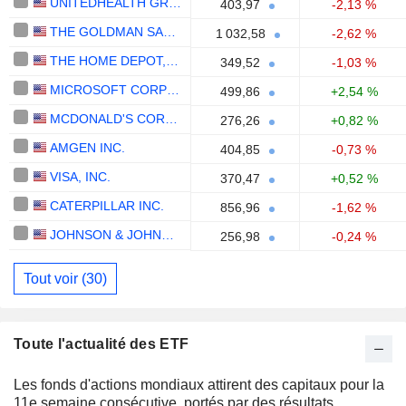
UNITEDHEALTH GROUP INC.
403,97
-2,13 %
THE GOLDMAN SACHS GROUP, INC.
1 032,58
-2,62 %
THE HOME DEPOT, INC.
349,52
-1,03 %
MICROSOFT CORPORATION
499,86
+2,54 %
MCDONALD'S CORPORATION
276,26
+0,82 %
AMGEN INC.
404,85
-0,73 %
VISA, INC.
370,47
+0,52 %
CATERPILLAR INC.
856,96
-1,62 %
JOHNSON & JOHNSON
256,98
-0,24 %
Tout voir (30)
Toute l'actualité des ETF
Les fonds d'actions mondiaux attirent des capitaux pour la
11e semaine consécutive, portés par des résultats