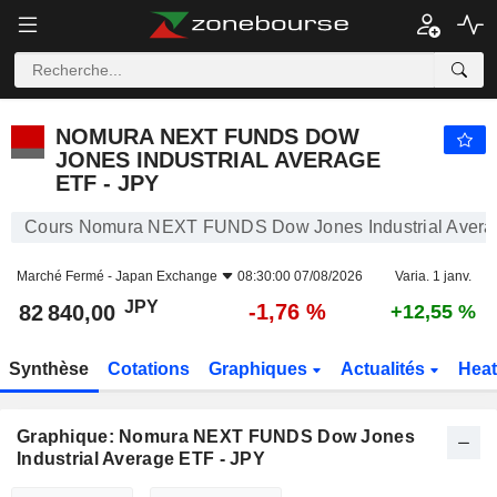
NOMURA NEXT FUNDS DOW JONES INDUSTRIAL AVERAGE ETF - JPY
82 840,00
¥
-1,76 %
NOMURA NEXT FUNDS DOW
JONES INDUSTRIAL AVERAGE
ETF - JPY
Cours Nomura NEXT FUNDS Dow Jones Industrial Avera
Marché Fermé -
Japan Exchange
08:30:00 07/08/2026
Varia. 1 janv.
JPY
-1,76 %
82 840,00
+12,55 %
Synthèse
Cotations
Graphiques
Actualités
Hea
Graphique: Nomura NEXT FUNDS Dow Jones
Industrial Average ETF - JPY