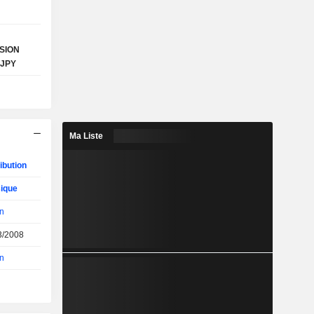
SION
 JPY
Ma Liste
ibution
ique
n
3/2008
n