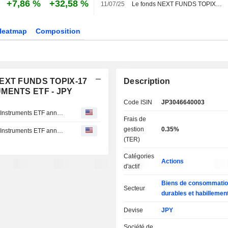
+7,86 %
+32,58 %
11/07/25
Le fonds NEXT FUNDS TOPIX-17 Electric Appliances & Precision Instruments ETF annonce un dividende annuel, payable le 25 août 2025
Heatmap
Composition
 NEXT FUNDS TOPIX-17
Description
MENTS ETF - JPY
Code ISIN
JP3046640003
NEXT FUNDS TOPIX-17 Electric Appliances & Precision Instruments ETF announces Annual dividend, payable on August 21, 2026
Frais de
gestion
0.35%
NEXT FUNDS TOPIX-17 Electric Appliances & Precision Instruments ETF announces Annual dividend, payable on August 22, 2025
(TER)
Catégories
Actions
d'actif
Biens de consommati
Secteur
durables et habillemen
Devise
JPY
Société de