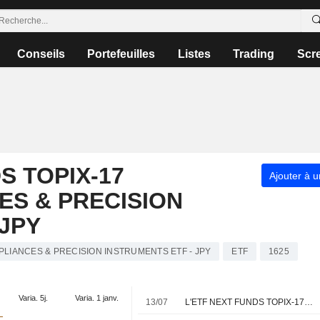
Conseils
Portefeuilles
Listes
Trading
Scr
 TOPIX-17
Ajouter à u
ES & PRECISION
 JPY
PPLIANCES & PRECISION INSTRUMENTS ETF - JPY
ETF
1625
Varia. 5j.
Varia. 1 janv.
13/07
L'ETF NEXT FUNDS TOPIX-17 Electric Appliances & Precision Instruments annonce un dividende annuel, payable le 24 août 2026