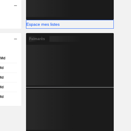
Espace mes listes
Palmarès
 Md
Md
Md
Md
Md