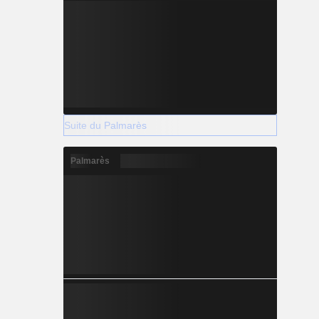
Suite du Palmarès
Palmarès