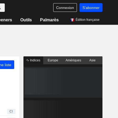
Connexion
S'abonner
eeners
Outils
Palmarès
Édition française
Indices
Europe
Amériques
Asie
ne liste
CI