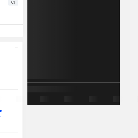
CI
on
t