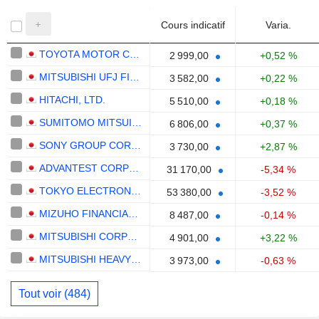
Cours indicatif
Varia.
TOYOTA MOTOR CORPORATION
2 999,00
+0,52 %
MITSUBISHI UFJ FINANCIAL GROUP, INC.
3 582,00
+0,22 %
HITACHI, LTD.
5 510,00
+0,18 %
SUMITOMO MITSUI FINANCIAL GROUP, INC.
6 806,00
+0,37 %
SONY GROUP CORPORATION
3 730,00
+2,87 %
ADVANTEST CORPORATION
31 170,00
-5,34 %
TOKYO ELECTRON LIMITED
53 380,00
-3,52 %
MIZUHO FINANCIAL GROUP, INC.
8 487,00
-0,14 %
MITSUBISHI CORPORATION
4 901,00
+3,22 %
MITSUBISHI HEAVY INDUSTRIES, LTD.
3 973,00
-0,63 %
Tout voir (484)