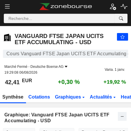
VANGUARD FTSE JAPAN UCITS ETF ACCUMULATING - USD
42,41
€
+0,30 %
VANGUARD FTSE JAPAN UCITS
ETF ACCUMULATING - USD
Cours Vanguard FTSE Japan UCITS ETF Accumulating -
Marché Fermé -
Deutsche Boerse AG
Varia. 1 janv.
19:29:08 06/08/2026
EUR
+0,30 %
42,41
+19,92 %
Synthèse
Cotations
Graphiques
Actualités
Hea
Graphique: Vanguard FTSE Japan UCITS ETF
Accumulating - USD