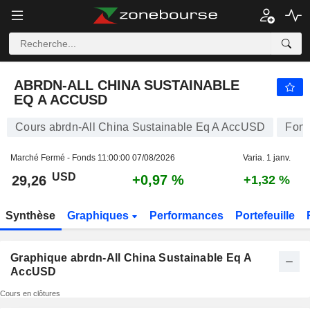
ABRDN-ALL CHINA SUSTAINABLE EQ A ACCUSD
29,26
$
+0,97 %
ABRDN-ALL CHINA SUSTAINABLE
EQ A ACCUSD
Cours abrdn-All China Sustainable Eq A AccUSD
Fon
Marché Fermé - Fonds
11:00:00 07/08/2026
Varia. 1 janv.
USD
+0,97 %
29,26
+1,32 %
Synthèse
Graphiques
Performances
Portefeuille
Graphique abrdn-All China Sustainable Eq A
AccUSD
Cours en clôtures