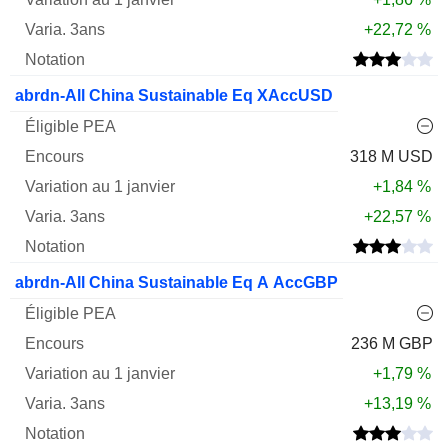
+22,72 %
abrdn-All China Sustainable Eq XAccUSD
318 M USD
+1,84 %
+22,57 %
abrdn-All China Sustainable Eq A AccGBP
236 M GBP
+1,79 %
+13,19 %