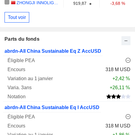
ZHONGJI INNOLIGHT CO., LTD.
919,87
-3,68 %
Tout voir
Parts du fonds
Varia.
abrdn-All China Sustainable Eq Z AccUSD
1
Varia.
Nom
PEA
Encours
janv.
3ans
Notation
318 M USD
+2,42 %
+26,11 %
abrdn-All China Sustainable Eq I AccUSD
318 M USD
+1,86 %