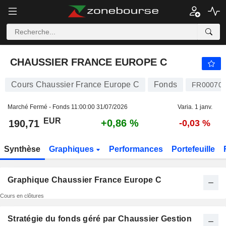
CHAUSSIER FRANCE EUROPE C
190,71
€
+0,86 %
CHAUSSIER FRANCE EUROPE C
Cours Chaussier France Europe C
Fonds
FR000706
Marché Fermé - Fonds
11:00:00 31/07/2026
Varia. 1 janv.
EUR
+0,86 %
190,71
-0,03 %
Synthèse
Graphiques
Performances
Portefeuille
Graphique Chaussier France Europe C
Cours en clôtures
Stratégie du fonds géré par Chaussier Gestion