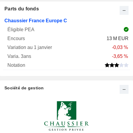
Parts du fonds
Varia.
Chaussier France Europe C
1
Varia.
Nom
PEA
Encours
janv.
3ans
Notation
13 M EUR
-0,03 %
-3,65 %
Société de gestion