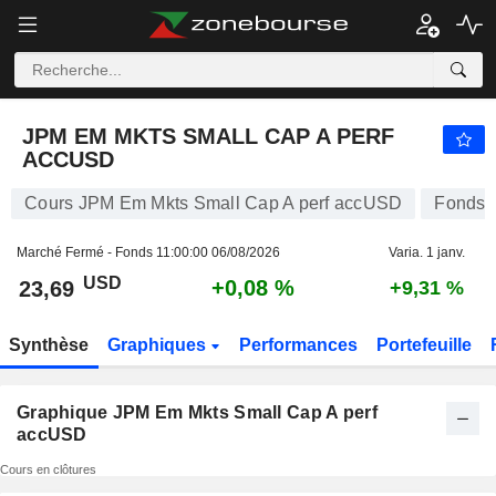
JPM EM MKTS SMALL CAP A PERF ACCUSD
23,69
$
+0,08 %
JPM EM MKTS SMALL CAP A PERF
ACCUSD
Cours JPM Em Mkts Small Cap A perf accUSD
Fonds
Marché Fermé - Fonds
11:00:00 06/08/2026
Varia. 1 janv.
USD
+0,08 %
23,69
+9,31 %
Synthèse
Graphiques
Performances
Portefeuille
Graphique JPM Em Mkts Small Cap A perf
accUSD
Cours en clôtures