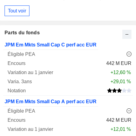
Tout voir
Parts du fonds
Varia.
JPM Em Mkts Small Cap C perf acc EUR
1
Varia.
Nom
PEA
Encours
janv.
3ans
Notation
442 M EUR
+12,60 %
+29,01 %
JPM Em Mkts Small Cap A perf acc EUR
442 M EUR
+12,01 %