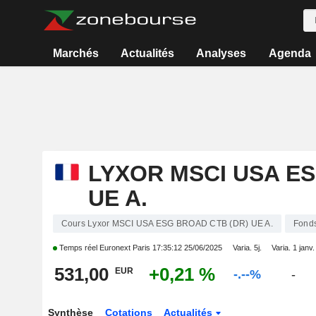
Marchés
Actualités
Analyses
Agenda
LYXOR MSCI USA ES
UE A.
Cours Lyxor MSCI USA ESG BROAD CTB (DR) UE A.
Fond
Temps réel Euronext Paris
17:35:12 25/06/2025
Varia. 5j.
Varia. 1 janv.
531,00
+0,21 %
EUR
-.--%
-
Synthèse
Cotations
Actualités