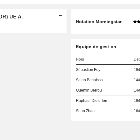
DR) UE A.
Notation Morningstar
Equipe de gestion
Nom
Dep
Sébastien Foy
19/
Salah Benaissa
14/
Quentin Berrou
14/
Raphaël Dieterlen
19/
Shan Zhao
16/