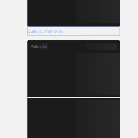
Suite du Palmarès
Palmarès