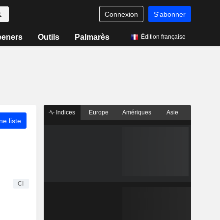
Connexion
S'abonner
eeners
Outils
Palmarès
Édition française
Indices
Europe
Amériques
Asie
ne liste
CI