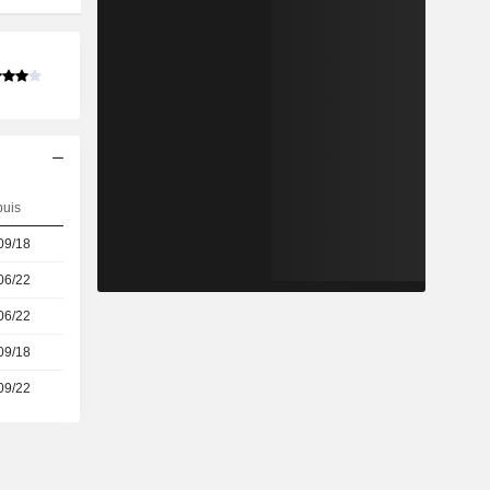
uis
09/18
06/22
06/22
09/18
09/22