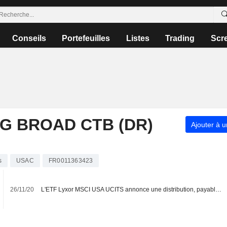
Conseils
Portefeuilles
Listes
Trading
Scr
G BROAD CTB (DR)
Ajouter à u
s
USAC
FR0011363423
26/11/20
L'ETF Lyxor MSCI USA UCITS annonce une distribution, payable le 11 décembre 2020.