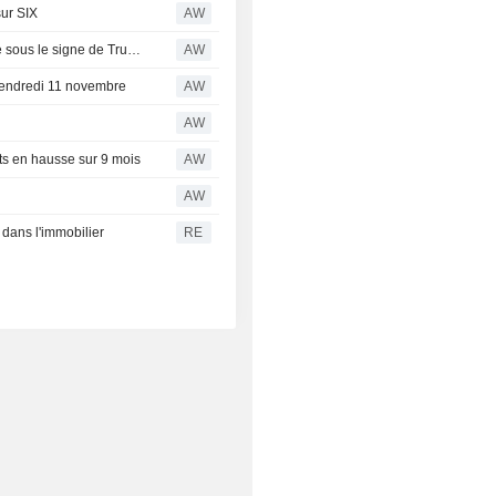
sur SIX
AW
Bourse Zurich: prises de bénéfices pour clore la semaine sous le signe de Trump
AW
vendredi 11 novembre
AW
AW
ats en hausse sur 9 mois
AW
AW
 dans l'immobilier
RE