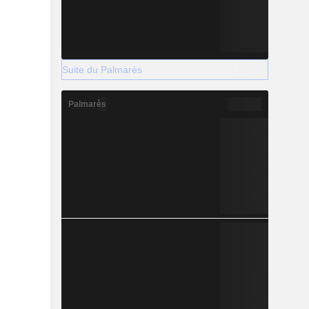
Suite du Palmarès
Palmarès