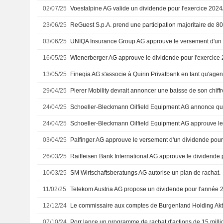
02/07/25
23/06/25
03/06/25
16/05/25
13/05/25
Fineqia AG s'associe à Quirin Privatbank en tant qu'age
29/04/25
24/04/25
24/04/25
03/04/25
Palfinger AG approuve le versement d'un dividende pour
26/03/25
10/03/25
SM Wirtschaftsberatungs AG autorise un plan de rachat.
11/02/25
Telekom Austria AG propose un dividende pour l'année 
12/12/24
07/10/24
Porr lance un programme de rachat d'actions de 15 milli