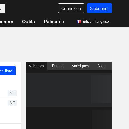
Connexion
S'abonner
eeners
Outils
Palmarès
Édition française
Indices
Europe
Amériques
Asie
ne liste
MT
MT