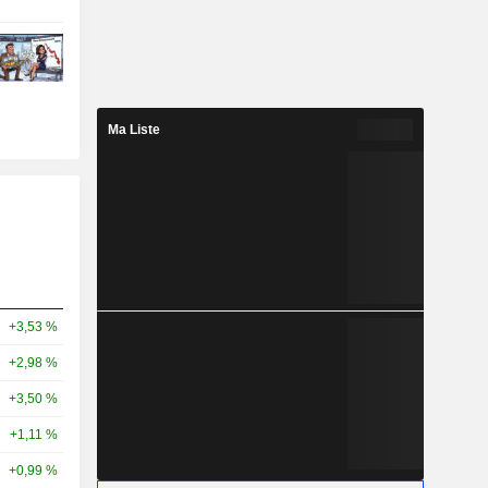
Ma Liste
+3,53 %
+2,98 %
+3,50 %
+1,11 %
+0,99 %