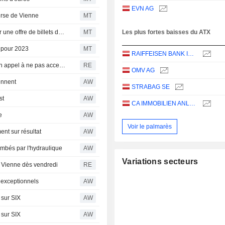
EVN AG
ourse de Vienne
MT
Essentially Group obtient l'approbation de la Bourse pour une offre de billets de 25 millions de dollars
MT
Les plus fortes baisses du ATX
 pour 2023
MT
RAIFFEISEN BANK INTERNATIONAL AG
Le conseil d'administration de Flughafen Wien réitère son appel à ne pas accepter l'offre de rachat d'IFM
RE
OMV AG
ennent
AW
STRABAG SE
st
AW
CA IMMOBILIEN ANLAGEN AG
e
AW
Voir le palmarès
nt sur résultat
AW
lombés par l'hydraulique
AW
Variations secteurs
 Vienne dès vendredi
RE
s exceptionnels
AW
 sur SIX
AW
 sur SIX
AW