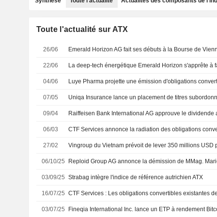
Synthèse
Toute l'actualité
Actualités des composants de l'in
Toute l'actualité sur ATX
26/06
Emerald Horizon AG fait ses débuts à la Bourse de Vien
22/06
04/06
07/05
09/04
06/03
27/02
06/10/25
03/09/25
Strabag intègre l'indice de référence autrichien ATX
16/07/25
03/07/25
Fineqia International Inc. lance un ETP à rendement Bitc