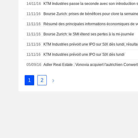
14/11/16
KTM Industries passe la seconde avec son introduction 
11/11/16
11/11/16
Résumé des principales informations économiques de 
11/11/16
Bourse Zurich: le SMI étend ses pertes à la mi-journée
11/11/16
KTM Industries prévoit une IPO sur SIX dès lundi, résult
11/11/16
KTM Industries prévoit une IPO sur SIX dès lundi
05/09/16
Adler Real Estate : Vonovia acquiert l'autrichien Conwert
1
2