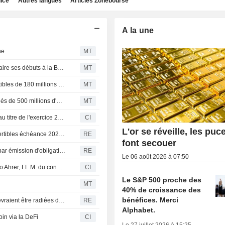
dice
Autres langues
Articles Zonebourse
A la une
ne
MT
La deep-tech énergétique Emerald Horizon s'apprête à faire ses débuts à la Bourse de Vienne
MT
Luye Pharma projette une émission d'obligations convertibles de 180 millions de dollars et un rachat de titres
MT
Uniqa Insurance lance un placement de titres subordonnés de 500 millions d'euros
MT
Raiffeisen Bank International AG approuve le dividende au titre de l'exercice 2025, payable le 17 avril 2026
CI
L'or se réveille, les puc
CTF Services annonce la radiation des obligations convertibles échéance 2027 de la Bourse de Vienne le 10 mars
RE
font secouer
Vingroup du Vietnam prévoit de lever 350 millions USD par émission d'obligations à l'étranger
RE
Le 06 août 2026 à 07:50
Reploid Group AG annonce la démission de MMag. Mario Ahrer, LL.M. du conseil de surveillance
CI
Le S&P 500 proche des
MT
40% de croissance des
bénéfices. Merci
CTF Services : Les obligations convertibles existantes devraient être radiées de la Bourse de Vienne
RE
Alphabet.
oin via la DeFi
CI