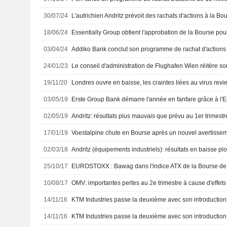
30/07/24
L'autrichien Andritz prévoit des rachats d'actions à la B
18/06/24
03/04/24
Addiko Bank conclut son programme de rachat d'actions
24/01/23
19/11/20
Londres ouvre en baisse, les craintes liées au virus revi
03/05/19
Erste Group Bank démarre l'année en fanfare grâce à l'E
02/05/19
Andritz: résultats plus mauvais que prévu au 1er trimestr
17/01/19
Voestalpine chute en Bourse après un nouvel avertisseme
02/03/18
Andritz (équipements industriels): résultats en baisse p
25/10/17
EUROSTOXX : Bawag dans l'indice ATX de la Bourse de
10/08/17
OMV: importantes pertes au 2e trimestre à cause d'effet
14/11/16
KTM Industries passe la deuxième avec son introduction
14/11/16
KTM Industries passe la deuxième avec son introduction