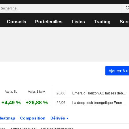
Conseils
Portefeuilles
Listes
Trading
Scr
Ajouter à u
Varia. 5j.
Varia. 1 janv.
26/06
Emerald Horizon AG fait ses débuts à la Bourse de Vienne
+4,49 %
+26,88 %
22/06
La deep-tech énergétique Emerald Horizon s'apprête à faire ses débuts à la Bourse de Vienne
Heatmap
Composition
Dérivés