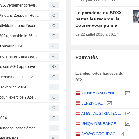
Le 27 juillet 2026 à 15:25
Voestalpine AG valide un dividende pour l'exercice 2024/25, versement prévu le 15 juillet 2025
CI
Le paradoxe du SOXX :
ReGuest S.p.A. prend une participation majoritaire de 80% dans Zeppelin Hotel Tech SPA
CI
battez les records, la
Bourse vous punira
UNIQA Insurance Group AG approuve le versement d'un dividende pour l'exercice 2024, payable le 16 juin 2025
CI
Le 22 juillet 2026 à 16:17
Wienerberger AG approuve le dividende pour l'exercice 2024, payable le 26 mai 2025
CI
nt payeur ETN
CI
Pierer Mobility devrait annoncer une baisse de son chiffre d'affaires dans ses résultats annuels 2024 publiés en retard
MT
Palmarès
Schoeller-Bleckmann Oilfield Equipment AG annonce que son AGO approuve le changement de nom de la société en SBO AG
RE
Les plus fortes hausses du
Schoeller-Bleckmann Oilfield Equipment AG approuve le versement d'un dividende pour l'exercice 2024, payable le 15 mai 2025
CI
ATX
 l'exercice 2024
CI
VIENNA INSURANCE GROUP AG
Raiffeisen Bank International AG approuve le dividende pour l'exercice 2024, payable le 2 avril 2025
CI
LENZING AG
CI
AT&S - AUSTRIA TECHNOLOGIE & SYSTEMTECHNIK AKTIENGESELLSCHAFT
2024
CI
UNIQA INSURANCE GROUP AG
Le commissaire aux comptes de Burgenland Holding Aktiengesellschaft émet des doutes sur la continuité de l'exploitation
CI
BAWAG GROUP AG
ons d'euros
MT