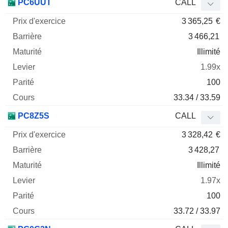
PC6UUT
CALL
3 365,25
€
3 466,21
Illimité
1.99x
100
33.34 / 33.59
PC8Z5S
CALL
3 328,42
€
3 428,27
Illimité
1.97x
100
33.72 / 33.97