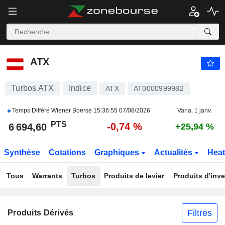
ATX
6 694,60
PTS
-0,74 %
ATX
Turbos ATX
Indice
ATX
AT0000999982
Temps Différé Wiener Boerse
15:36:55 07/08/2026
Varia. 1 janv.
PTS
-0,74 %
6 694,60
+25,94 %
Synthèse
Cotations
Graphiques
Actualités
Hea
Tous
Warrants
Turbos
Produits de levier
Produits d'inv
Filtres
Produits Dérivés