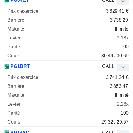
PG04ET
CALL
3 629,41
€
3 738,29
Illimité
2.18x
100
30.44 / 30.69
PG1BRT
CALL
3 741,24
€
3 853,47
Illimité
2.26x
100
29.32 / 29.57
PG14XC
CALL