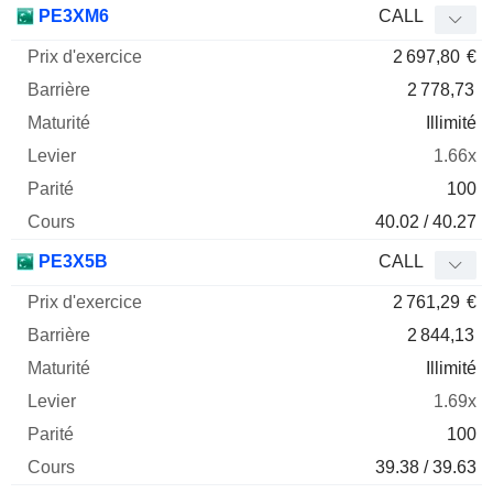
PE3XM6
CALL
2 697,80
€
2 778,73
Illimité
1.66x
100
40.02 / 40.27
PE3X5B
CALL
2 761,29
€
2 844,13
Illimité
1.69x
100
39.38 / 39.63