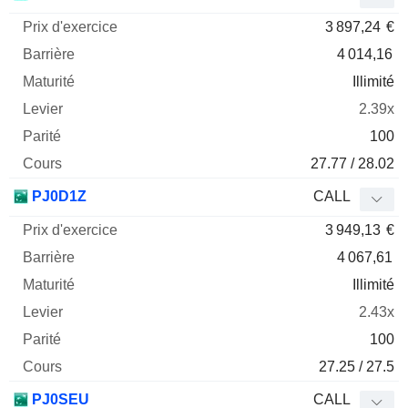
3 897,24
€
4 014,16
Illimité
2.39x
100
27.77 / 28.02
PJ0D1Z
CALL
3 949,13
€
4 067,61
Illimité
2.43x
100
27.25 / 27.5
PJ0SEU
CALL