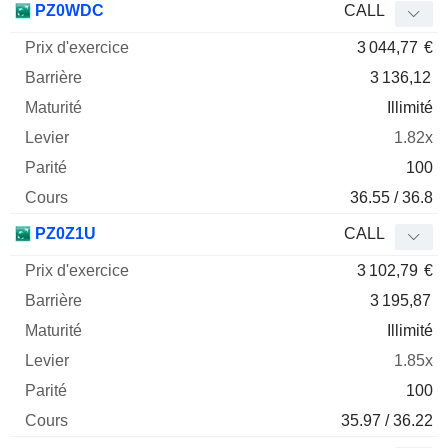
PZ0WDC
CALL
3 044,77
€
3 136,12
Illimité
1.82x
100
36.55 / 36.8
PZ0Z1U
CALL
3 102,79
€
3 195,87
Illimité
1.85x
100
35.97 / 36.22