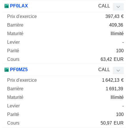
PF0LAX
CALL
397,43
€
409,36
Illimité
-
100
63,42
EUR
PF0MZ5
CALL
1 642,13
€
1 691,39
Illimité
-
100
50,97
EUR