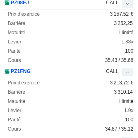
PZ08EJ
CALL
3 157,52
€
3 252,25
Illimité
1.88x
100
35.43 / 35.68
PZ1FNG
CALL
3 213,72
€
3 310,14
Illimité
1.9x
100
34.87 / 35.12