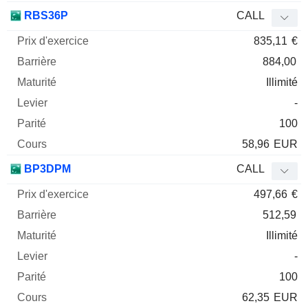
RBS36P
CALL
835,11
€
884,00
Illimité
-
100
58,96
EUR
BP3DPM
CALL
497,66
€
512,59
Illimité
-
100
62,35
EUR