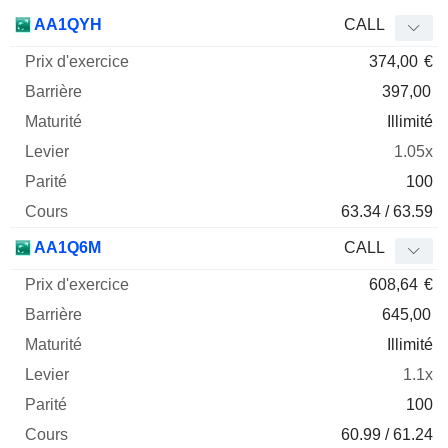
Prix
AA1QYH
CALL
d'exercice
Barrière
Maturité
Elasticité
374,00
€
Mnemo
Type
Parit
397,00
Illimité
1.05x
100
63.34 / 63.59
AA1Q6M
CALL
608,64
€
645,00
Illimité
1.1x
100
60.99 / 61.24