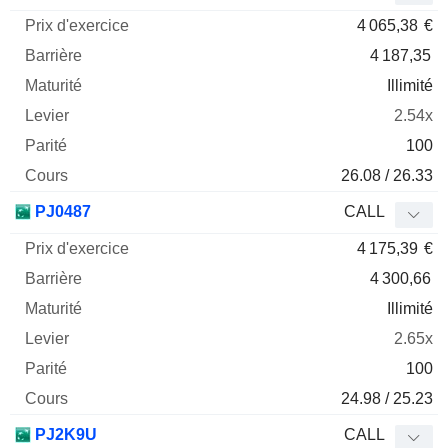
4 065,38
€
4 187,35
Illimité
2.54x
100
26.08 / 26.33
PJ0487
CALL
4 175,39
€
4 300,66
Illimité
2.65x
100
24.98 / 25.23
PJ2K9U
CALL