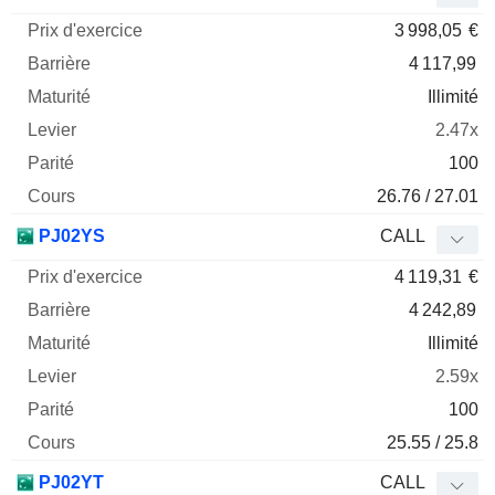
3 998,05
€
4 117,99
Illimité
2.47x
100
26.76 / 27.01
PJ02YS
CALL
4 119,31
€
4 242,89
Illimité
2.59x
100
25.55 / 25.8
PJ02YT
CALL