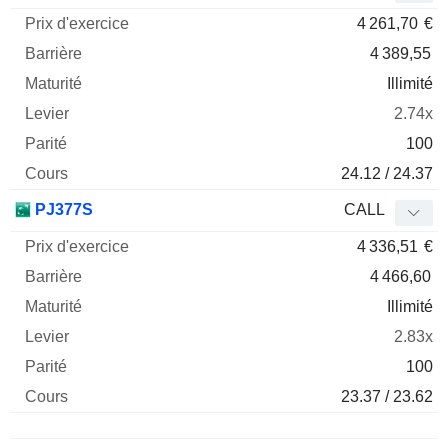
4 261,70
€
4 389,55
Illimité
2.74x
100
24.12 / 24.37
PJ377S
CALL
4 336,51
€
4 466,60
Illimité
2.83x
100
23.37 / 23.62