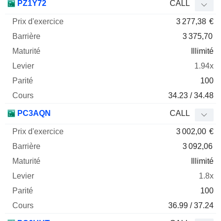
PZ1Y72
CALL
3 277,38
€
3 375,70
Illimité
1.94x
100
34.23 / 34.48
PC3AQN
CALL
3 002,00
€
3 092,06
Illimité
1.8x
100
36.99 / 37.24