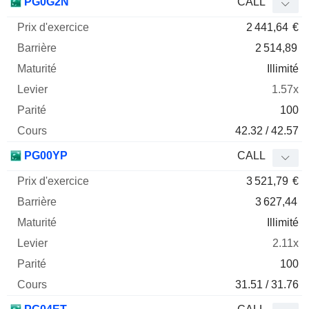
PG0G2N
CALL
2 441,64
€
2 514,89
Illimité
1.57x
100
42.32 / 42.57
PG00YP
CALL
3 521,79
€
3 627,44
Illimité
2.11x
100
31.51 / 31.76