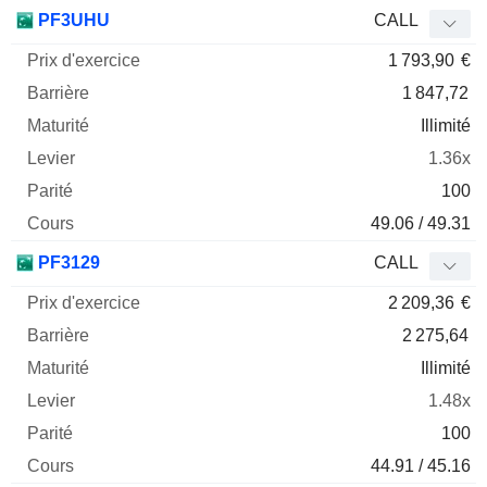
PF3UHU
CALL
1 793,90
€
1 847,72
Illimité
1.36x
100
49.06 / 49.31
PF3129
CALL
2 209,36
€
2 275,64
Illimité
1.48x
100
44.91 / 45.16