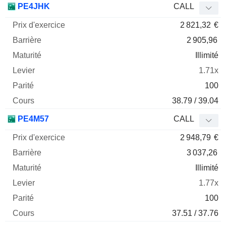
PE4JHK
CALL
2 821,32
€
2 905,96
Illimité
1.71x
100
38.79 / 39.04
PE4M57
CALL
2 948,79
€
3 037,26
Illimité
1.77x
100
37.51 / 37.76