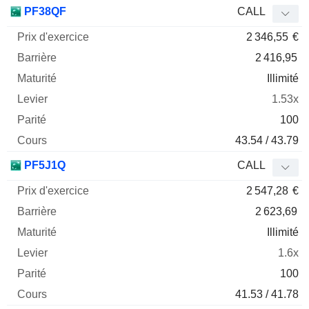
PF38QF
CALL
2 346,55
€
2 416,95
Illimité
1.53x
100
43.54 / 43.79
PF5J1Q
CALL
2 547,28
€
2 623,69
Illimité
1.6x
100
41.53 / 41.78