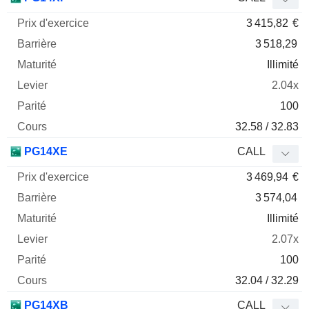
3 415,82
€
3 518,29
Illimité
2.04x
100
32.58 / 32.83
PG14XE
CALL
3 469,94
€
3 574,04
Illimité
2.07x
100
32.04 / 32.29
PG14XB
CALL