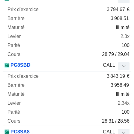
3 794,67
€
3 908,51
Illimité
2.3x
100
28.79 / 29.04
PG8SBD
CALL
3 843,19
€
3 958,49
Illimité
2.34x
100
28.31 / 28.56
PG8SA8
CALL