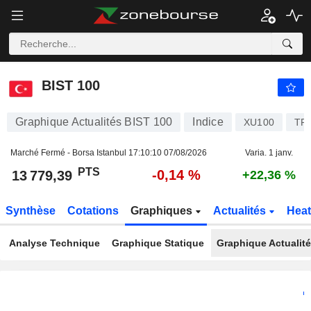
BIST 100
13 779,39
PTS
-0,14 %
BIST 100
Graphique Actualités BIST 100
Indice
XU100
TR
Marché Fermé - Borsa Istanbul
17:10:10 07/08/2026
Varia. 1 janv.
PTS
-0,14 %
13 779,39
+22,36 %
Synthèse
Cotations
Graphiques
Actualités
Hea
Analyse Technique
Graphique Statique
Graphique Actualit