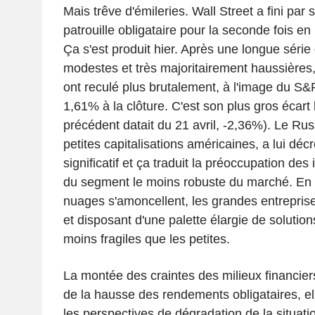
Mais trêve d'émileries. Wall Street a fini par s
patrouille obligataire pour la seconde fois e
Ça s'est produit hier. Après une longue série 
modestes et très majoritairement haussières,
ont reculé plus brutalement, à l'image du S&
1,61% à la clôture. C'est son plus gros écart 
précédent datait du 21 avril, -2,36%). Le Russ
petites capitalisations américaines, a lui dé
significatif et ça traduit la préoccupation des 
du segment le moins robuste du marché. En e
nuages s'amoncellent, les grandes entreprise
et disposant d'une palette élargie de solutio
moins fragiles que les petites.
La montée des craintes des milieux financie
de la hausse des rendements obligataires, e
les perspectives de dégradation de la situati