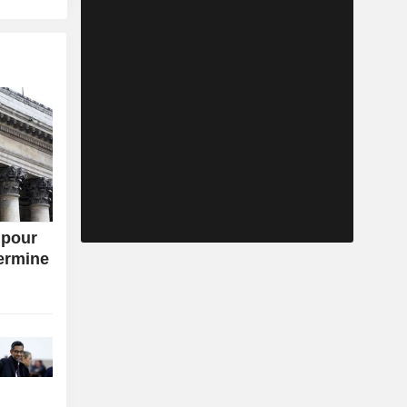
 pour
termine