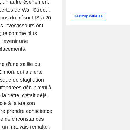
r, un autre événement
pertes de Wall Street :
Heatmap détaillée
bons du trésor US à 20
es investisseurs ont
erçue comme plus
 l'avenir une
placements.
e d'une saillie du
imon, qui a alerté
sque de stagflation
ffondrées début avril à
a dette, c'était déjà
role à la Maison
aire prendre conscience
gie de circonstances
e un mauvais remake :