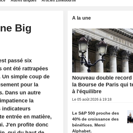
dice
Autres langues
Articles Zonebourse
A la une
ne Big
st passé six
 ont été rattrapées
e. Un simple coup de
Nouveau double record
sement pour la
la Bourse de Paris qui 
à l'équilibre
s. Dans un autre
Le 05 août 2026 à 19:18
 impatience la
s indicateurs
Le S&P 500 proche des
te entrée en matière,
40% de croissance des
i. J'en profite donc
bénéfices. Merci
Alphabet.
n, qui du haut de