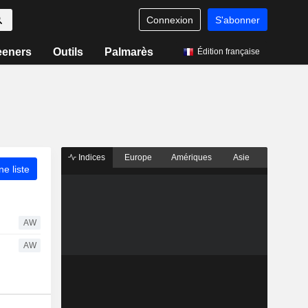
Connexion
S'abonner
eeners
Outils
Palmarès
Édition française
Indices
Europe
Amériques
Asie
ne liste
AW
AW