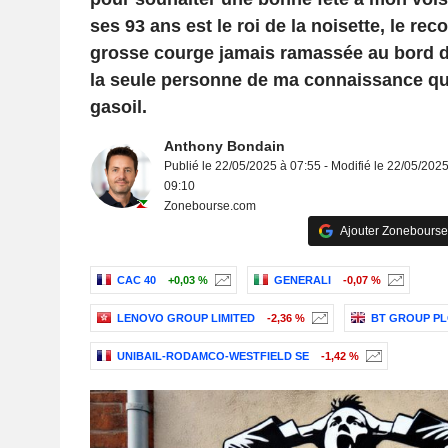
ses 93 ans est le roi de la noisette, le re
grosse courge jamais ramassée au bord d
la seule personne de ma connaissance qu
gasoil.
Anthony Bondain
Publié le 22/05/2025 à 07:55 - Modifié le 22/05/2025
09:10
Zonebourse.com
Ajouter Zonebourse
CAC 40
+0,03 %
GENERALI
-0,07 %
LENOVO GROUP LIMITED
-2,36 %
BT GROUP PL
UNIBAIL-RODAMCO-WESTFIELD SE
-1,42 %