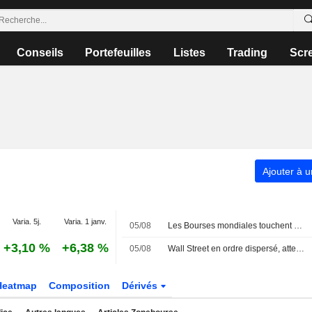
Conseils
Portefeuilles
Listes
Trading
Scr
Ajouter à u
Varia. 5j.
Varia. 1 janv.
05/08
Les Bourses mondiales touchent des records, sans s'emballer pour autant
+3,10 %
+6,38 %
05/08
Wall Street en ordre dispersé, attend un accord entre Washington et Téhéran
Heatmap
Composition
Dérivés