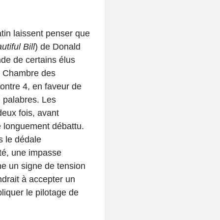
tin laissent penser que
tiful Bill
) de Donald
nde de certains élus
la Chambre des
contre 4, en faveur de
e palabres. Les
deux fois, avant
re longuement débattu.
s le dédale
té, une impasse
e un signe de tension
endrait à accepter un
liquer le pilotage de