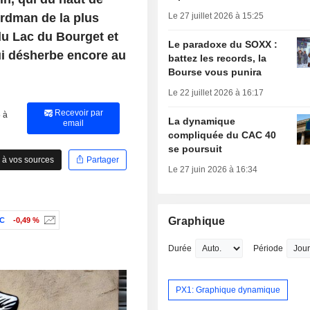
cordman de la plus
Le 27 juillet 2026 à 15:25
u Lac du Bourget et
Le paradoxe du SOXX :
i désherbe encore au
battez les records, la
Bourse vous punira
Le 22 juillet 2026 à 16:17
Recevoir par
 à
La dynamique
email
compliquée du CAC 40
se poursuit
 à vos sources
Partager
Le 27 juin 2026 à 16:34
Graphique
C
-0,49 %
Durée
Période
PX1: Graphique dynamique