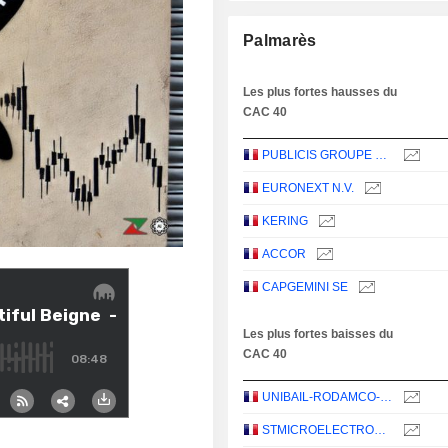
Palmarès
Les plus fortes hausses du
CAC 40
PUBLICIS GROUPE S.A.
EURONEXT N.V.
KERING
ACCOR
CAPGEMINI SE
Les plus fortes baisses du
CAC 40
UNIBAIL-RODAMCO-WESTFIELD SE
STMICROELECTRONICS N.V.