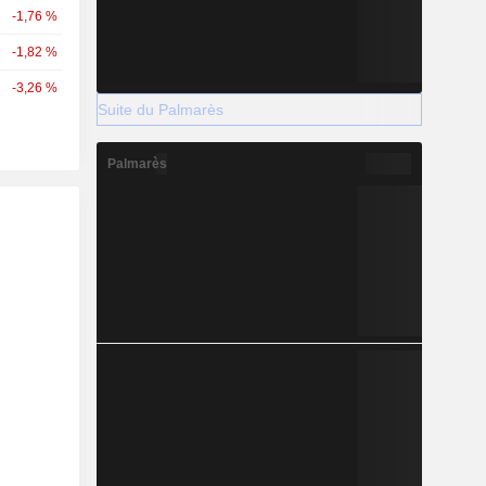
-1,76 %
-1,82 %
-3,26 %
Suite du Palmarès
Palmarès