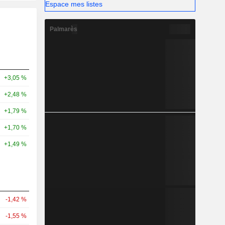
Espace mes listes
Palmarès
+3,05 %
+2,48 %
+1,79 %
+1,70 %
+1,49 %
-1,42 %
-1,55 %