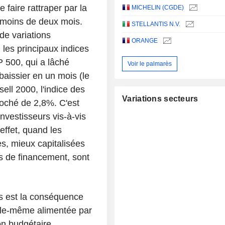
e faire rattraper par la
MICHELIN (CGDE)
n moins de deux mois.
STELLANTIS N.V.
de variations
ORANGE
 les principaux indices
P 500, qui a lâché
Voir le palmarès
baissier en un mois (le
ell 2000, l'indice des
Variations secteurs
croché de 2,8%. C'est
investisseurs vis-à-vis
ffet, quand les
s, mieux capitalisées
ns de financement, sont
rs est la conséquence
lle-même alimentée par
on budgétaire