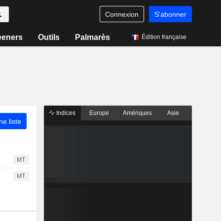
Connexion
S'abonner
eeners
Outils
Palmarès
Édition française
Indices
Europe
Amériques
Asie
ne liste
MT
MT