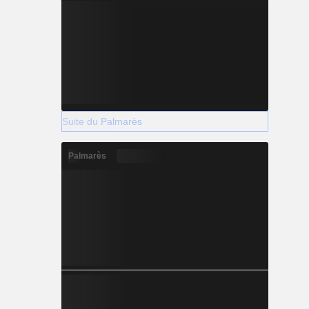
Suite du Palmarès
Palmarès