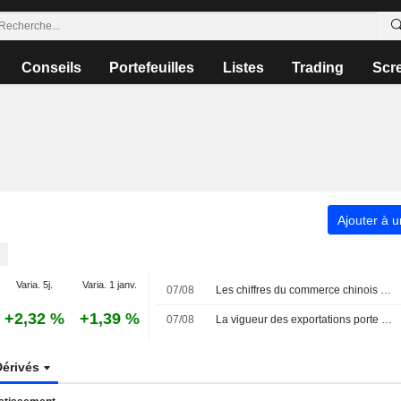
Conseils
Portefeuilles
Listes
Trading
Scr
Ajouter à u
Varia. 5j.
Varia. 1 janv.
07/08
Les chiffres du commerce chinois et les incertitudes dans le Golfe Persique agitent les bourses asiatiques
+2,32 %
+1,39 %
07/08
La vigueur des exportations porte les actions chinoises ; Haisco Pharmaceutical grimpe de 4 %
Dérivés