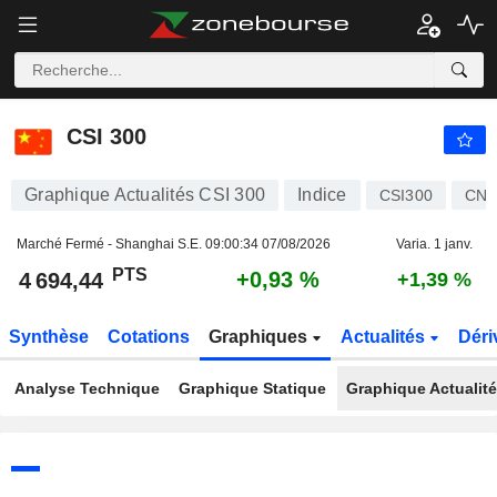
CSI 300
4 694,44
PTS
+0,93 %
CSI 300
Graphique Actualités CSI 300
Indice
CSI300
CNM
Marché Fermé - Shanghai S.E.
09:00:34 07/08/2026
Varia. 1 janv.
PTS
+0,93 %
4 694,44
+1,39 %
Synthèse
Cotations
Graphiques
Actualités
Déri
Analyse Technique
Graphique Statique
Graphique Actualit