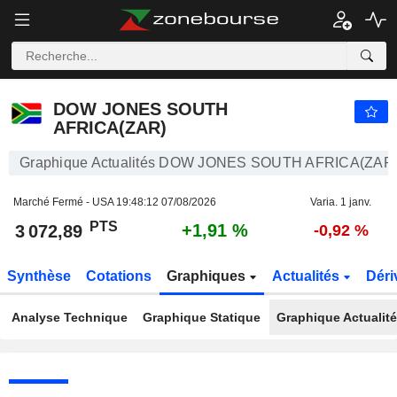
DOW JONES SOUTH AFRICA(ZAR)
3 072,89
PTS
+1,91 %
DOW JONES SOUTH
AFRICA(ZAR)
Graphique Actualités DOW JONES SOUTH AFRICA(ZAR
Marché Fermé - USA
19:48:12 07/08/2026
Varia. 1 janv.
PTS
+1,91 %
3 072,89
-0,92 %
Synthèse
Cotations
Graphiques
Actualités
Déri
Analyse Technique
Graphique Statique
Graphique Actualit