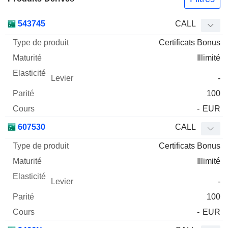
Type
543745
CALL
de
Certificats Bonus
Mnemo
Type
produit
Maturité
Elasticité
Levier
Parité
Co
Illimité
-
100
-
EUR
607530
CALL
Certificats Bonus
Illimité
-
100
-
EUR