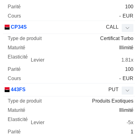
100
-
EUR
CP34S
CALL
Certificat Turbo
Illimité
1.81x
100
-
EUR
443FS
PUT
Produits Exotiques
Illimité
-5x
1