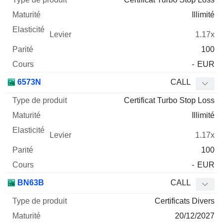
Illimité
1.17x
100
-
EUR
6573N
CALL
Certificat Turbo Stop Loss
Illimité
1.17x
100
-
EUR
BN63B
CALL
Certificats Divers
20/12/2027