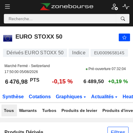
EURO STOXX 50
6 476,98
PTS
-0,15 %
EURO STOXX 50
Dérivés EURO STOXX 50
Indice
EU0009658145
Marché Fermé - Switzerland
Pré-ouverture
07:32:04
17:50:00 05/08/2026
PTS
-0,15 %
6 476,98
6 489,50
+0,19 %
Synthèse
Cotations
Graphiques
Actualités
Hea
Tous
Warrants
Turbos
Produits de levier
Produits d'inv
Filtres
Produits Dérivés