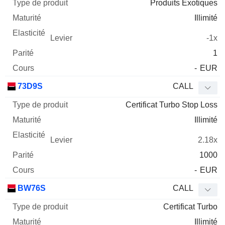
Produits Exotiques
Illimité
-1x
1
-
EUR
73D9S
CALL
Certificat Turbo Stop Loss
Illimité
2.18x
1000
-
EUR
BW76S
CALL
Certificat Turbo
Illimité