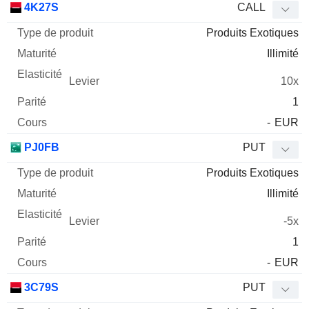
4K27S
CALL
Produits Exotiques
Illimité
10x
1
-
EUR
PJ0FB
PUT
Produits Exotiques
Illimité
-5x
1
-
EUR
3C79S
PUT