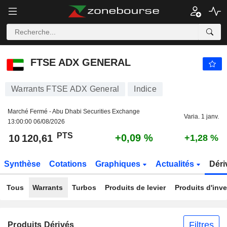
FTSE ADX GENERAL
10 120,61
PTS
+0,09 %
FTSE ADX GENERAL
Warrants FTSE ADX General
Indice
Marché Fermé - Abu Dhabi Securities Exchange
Varia. 1 janv.
13:00:00 06/08/2026
PTS
+0,09 %
10 120,61
+1,28 %
Synthèse
Cotations
Graphiques
Actualités
Déri
Tous
Warrants
Turbos
Produits de levier
Produits d'inv
Filtres
Produits Dérivés