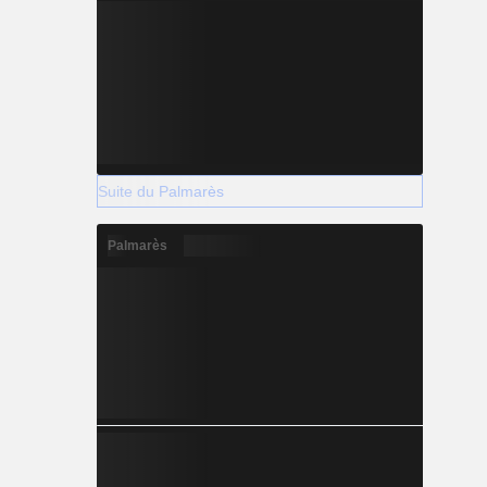
Suite du Palmarès
Palmarès