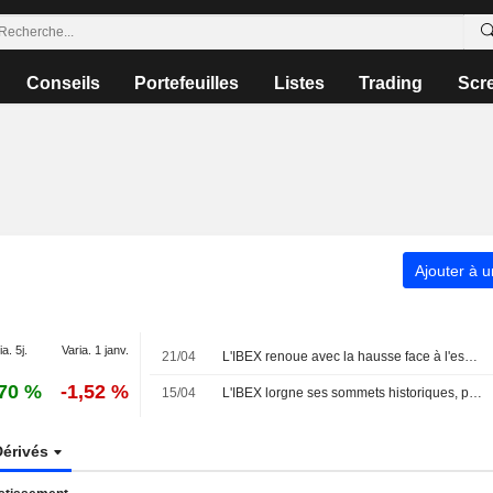
Conseils
Portefeuilles
Listes
Trading
Scr
Ajouter à u
a. 5j.
Varia. 1 janv.
21/04
L'IBEX renoue avec la hausse face à l'espoir d'un dialogue USA-Iran et à l'entrain de l'IA
70 %
-1,52 %
15/04
L'IBEX lorgne ses sommets historiques, porté par l'espoir d'une détente au Moyen-Orient
Dérivés