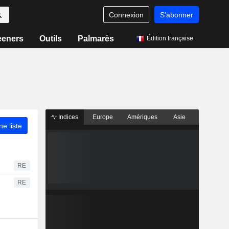
Connexion
S'abonner
eeners
Outils
Palmarès
Édition française
Indices
Europe
Amériques
Asie
ne liste
RE
RE