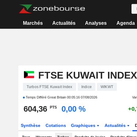
Marchés
Actualités
Analyses
Agenda
FTSE KUWAIT INDEX
Turbos FTSE Kuwait Index
Indice
WIKWT
Temps Différé Great Britain
00:05:16 07/08/2026
Vari
604,36
0,00 %
PTS
+0,
Synthèse
Cotations
Graphiques
Actualités