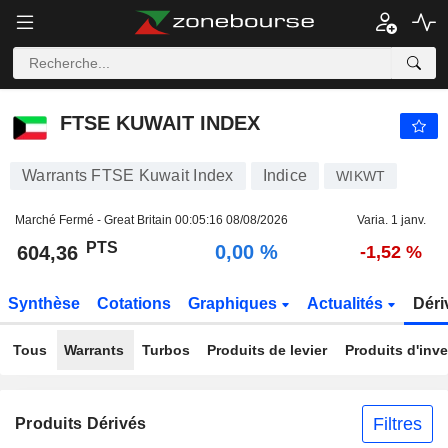
FTSE KUWAIT INDEX
604,36
PTS
0,00 %
FTSE KUWAIT INDEX
Warrants FTSE Kuwait Index
Indice
WIKWT
Marché Fermé - Great Britain
00:05:16 08/08/2026
Varia. 1 janv.
PTS
0,00 %
604,36
-1,52 %
Synthèse
Cotations
Graphiques
Actualités
Déri
Tous
Warrants
Turbos
Produits de levier
Produits d'inv
Filtres
Produits Dérivés