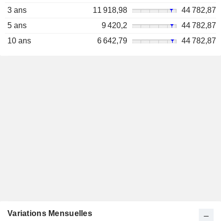
3 ans
11 918,98
44 782,87
5 ans
9 420,2
44 782,87
10 ans
6 642,79
44 782,87
Variations Mensuelles