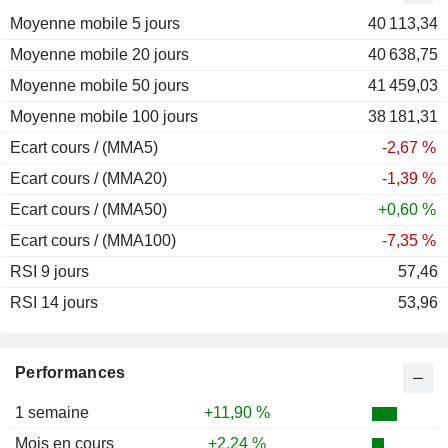
Moyenne mobile 5 jours
2011
-18,88 %
40 113,34
Moyenne mobile 20 jours
2010
+9,42 %
40 638,75
Moyenne mobile 50 jours
2009
+67,91 %
41 459,03
Moyenne mobile 100 jours
2008
-45,98 %
38 181,31
Ecart cours / (MMA5)
2007
+7,82 %
-2,67 %
Ecart cours / (MMA20)
2006
+16,13 %
-1,39 %
Ecart cours / (MMA50)
+0,60 %
Ecart cours / (MMA100)
-7,35 %
RSI 9 jours
57,46
RSI 14 jours
53,96
Performances
1 semaine
+11,90 %
Mois en cours
+2,24 %