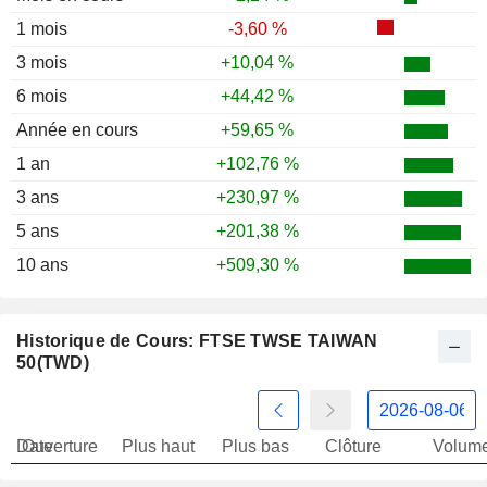
1 mois
-3,60 %
3 mois
+10,04 %
6 mois
+44,42 %
Année en cours
+59,65 %
1 an
+102,76 %
3 ans
+230,97 %
5 ans
+201,38 %
10 ans
+509,30 %
Historique de Cours: FTSE TWSE TAIWAN
50(TWD)
Date
Ouverture
Plus haut
Plus bas
Clôture
Volum