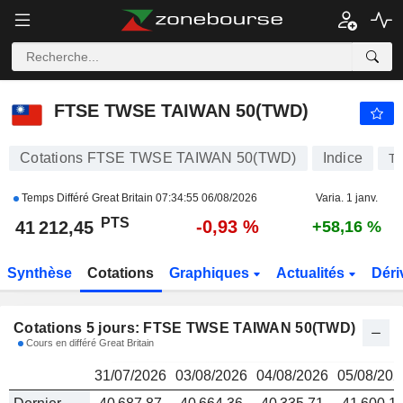
FTSE TWSE TAIWAN 50(TWD)
41 212,45
PTS
FTSE TWSE TAIWAN 50(TWD)
Cotations FTSE TWSE TAIWAN 50(TWD)
Indice
T
Temps Différé Great Britain
07:34:55 06/08/2026
Varia. 1 janv.
PTS
-0,93 %
41 212,45
+58,16 %
Synthèse
Cotations
Graphiques
Actualités
Déri
Cotations 5 jours: FTSE TWSE TAIWAN 50(TWD)
Cours en différé Great Britain
31/07/2026
03/08/2026
04/08/2026
05/08/202