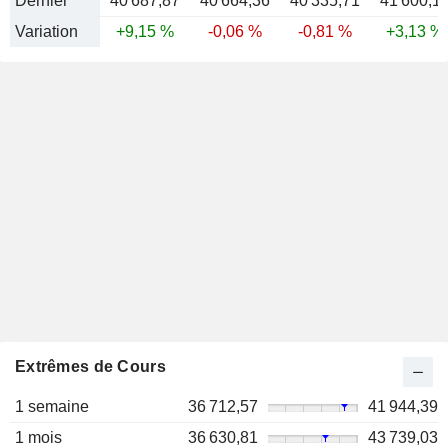
Dernier
40 687,87
40 664,36
40 335,71
41 600,1
Variation
+9,15 %
-0,06 %
-0,81 %
+3,13 %
Extrêmes de Cours
1 semaine
36 712,57
41 944,39
1 mois
36 630,81
43 739,03