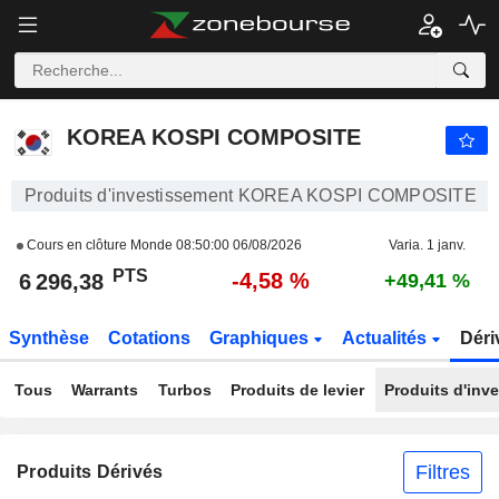
KOREA KOSPI COMPOSITE
6 296,38
PTS
-4,58 %
KOREA KOSPI COMPOSITE
Produits d'investissement KOREA KOSPI COMPOSITE
Cours en clôture Monde
08:50:00 06/08/2026
Varia. 1 janv.
PTS
-4,58 %
6 296,38
+49,41 %
Synthèse
Cotations
Graphiques
Actualités
Déri
Tous
Warrants
Turbos
Produits de levier
Produits d'inv
Filtres
Produits Dérivés